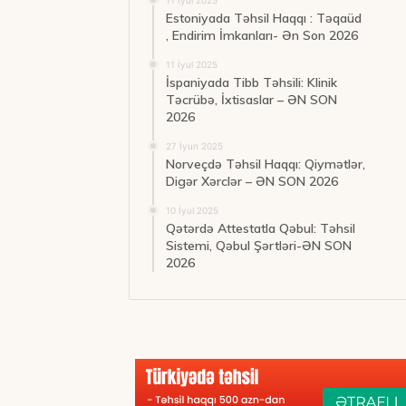
11 İyul 2025
Estoniyada Təhsil Haqqı : Təqaüd
, Endirim İmkanları- Ən Son 2026
11 İyul 2025
İspaniyada Tibb Təhsili: Klinik
Təcrübə, İxtisaslar – ƏN SON
2026
27 İyun 2025
Norveçdə Təhsil Haqqı: Qiymətlər,
Digər Xərclər – ƏN SON 2026
10 İyul 2025
Qətərdə Attestatla Qəbul: Təhsil
Sistemi, Qəbul Şərtləri-ƏN SON
2026