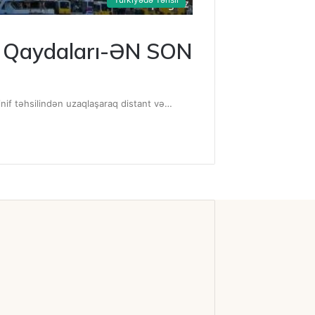
ul Qaydaları-ƏN SON
sinif təhsilindən uzaqlaşaraq distant və…