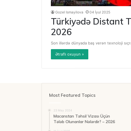
Gozel Ismayilova
04 İyul 2025
Türkiyədə Distant 
2026
Son illərdə dünyada baş verən texnoloji sıçra
Ətraflı oxuyun »
Most Featured Topics
23 May 2024
Macarıstan Təhsil Vizası Üçün
Tələb Olunanlar Nələrdir? – 2026