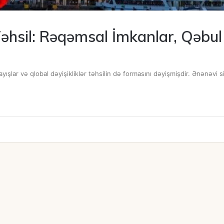
Təhsil: Rəqəmsal İmkanlar, Qəb
yışlar və qlobal dəyişikliklər təhsilin də formasını dəyişmişdir. Ənənəvi 