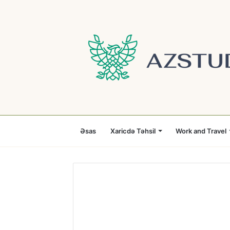
Əsas
Xaricdə Təhsil
Work and Travel