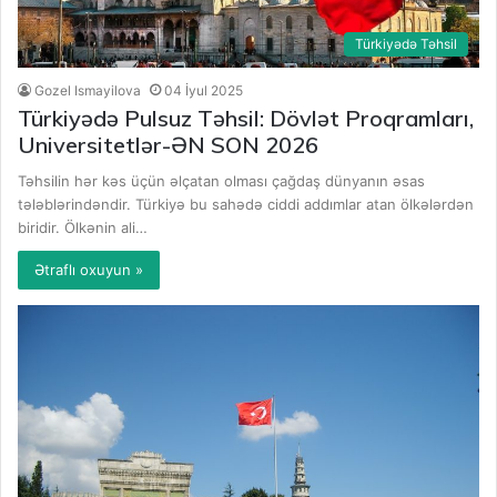
Türkiyədə Təhsil
Gozel Ismayilova
04 İyul 2025
Türkiyədə Pulsuz Təhsil: Dövlət Proqramları,
Universitetlər-ƏN SON 2026
Təhsilin hər kəs üçün əlçatan olması çağdaş dünyanın əsas
tələblərindəndir. Türkiyə bu sahədə ciddi addımlar atan ölkələrdən
biridir. Ölkənin ali…
Ətraflı oxuyun »