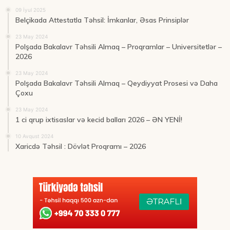
09 İyul 2025
Belçikada Attestatla Təhsil: İmkanlar, Əsas Prinsiplər
23 May 2024
Polşada Bakalavr Təhsili Almaq – Proqramlar – Universitetlər –
2026
23 May 2024
Polşada Bakalavr Təhsili Almaq – Qeydiyyat Prosesi və Daha
Çoxu
23 May 2024
1 ci qrup ixtisaslar və kecid balları 2026 – ƏN YENİ!
10 Avqust 2024
Xaricdə Təhsil : Dövlət Proqramı – 2026