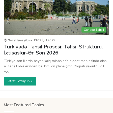
Xaricdə Təhsil
Gozel Ismayilova
02 İyul 2025
Türkiyədə Təhsil Prosesi: Təhsil Strukturu,
İxtisaslar-Ən Son 2026
Türkiyə son illərdə beynəlxalq tələbələrin diqqət mərkəzində olan
ali təhsil ölkələrindən biri kimi ön plana çıxır. Coğrafi yaxınlığı, dil
və…
Ətraflı oxuyun »
Most Featured Topics