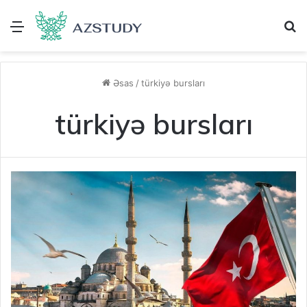
Menu
A
Əsas
/
türkiyə bursları
türkiyə bursları