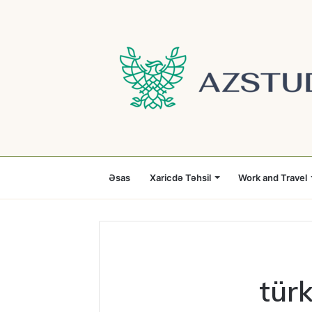
Əsas
Xaricdə Təhsil
Work and Travel
türk