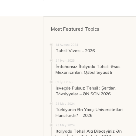
Most Featured Topics
14 Avqust 2024
Təhsil Vizası – 2026
24 İyun 2025
İmtahansız İtaliyada Təhsil: Əsas
Mexanizmləri, Qəbul Siyasəti
01 İyul 2025
İsveçdə Pulsuz Təhsil : Şərtlər,
Tövsiyyələr – ƏN SON 2026
23 May 2024
Türkiyənin Ən Yaxşı Universitetləri
Hansılardır? – 2026
23 May 2024
İtaliyada Təhsil Ala Biləcəyiniz Ən