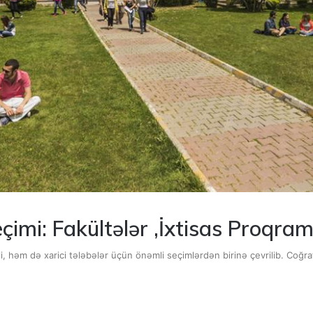
çimi: Fakültələr ,İxtisas Proqram
rli, həm də xarici tələbələr üçün önəmli seçimlərdən birinə çevrilib. Coğra