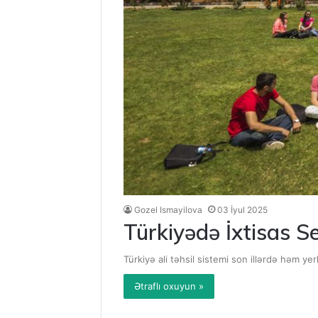
Gozel Ismayilova
03 İyul 2025
Türkiyədə İxtisas Se
Türkiyə ali təhsil sistemi son illərdə həm ye
Ətraflı oxuyun »