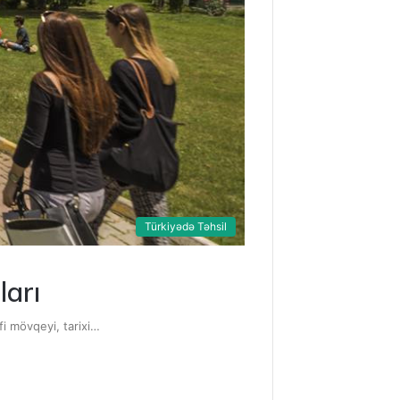
Türkiyədə Təhsil
ları
fi mövqeyi, tarixi…