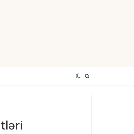
Switch
Axtar
skin
tləri