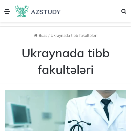
Menu
A
Əsas
/
Ukraynada tibb fakultələri
Ukraynada tibb
fakultələri