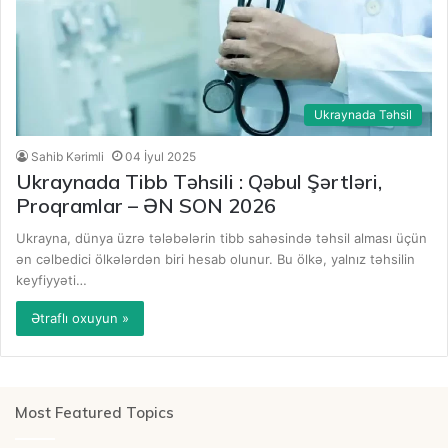
Ukraynada Təhsil
Sahib Kərimli
04 İyul 2025
Ukraynada Tibb Təhsili : Qəbul Şərtləri,
Proqramlar – ƏN SON 2026
Ukrayna, dünya üzrə tələbələrin tibb sahəsində təhsil alması üçün
ən cəlbedici ölkələrdən biri hesab olunur. Bu ölkə, yalnız təhsilin
keyfiyyəti…
Ətraflı oxuyun »
Most Featured Topics