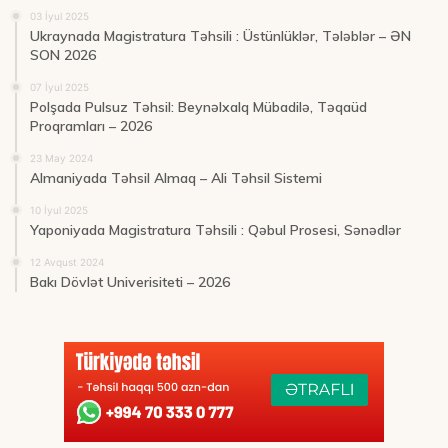
03 İyul 2025
Ukraynada Magistratura Təhsili : Üstünlüklər, Tələblər – ƏN
SON 2026
07 İyul 2025
Polşada Pulsuz Təhsil: Beynəlxalq Mübadilə, Təqaüd
Proqramları – 2026
23 May 2024
Almaniyada Təhsil Almaq – Ali Təhsil Sistemi
10 İyul 2025
Yaponiyada Magistratura Təhsili : Qəbul Prosesi, Sənədlər
12 Avqust 2024
Bakı Dövlət Univerisiteti – 2026