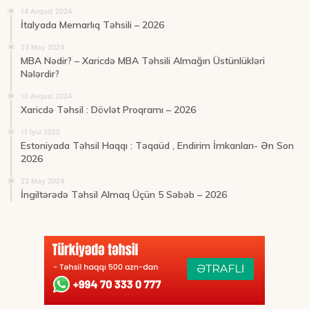
14 Avqust 2024
İtalyada Memarlıq Təhsili – 2026
23 May 2024
MBA Nədir? – Xaricdə MBA Təhsili Almağın Üstünlükləri
Nələrdir?
10 Avqust 2024
Xaricdə Təhsil : Dövlət Proqramı – 2026
11 İyul 2025
Estoniyada Təhsil Haqqı : Təqaüd , Endirim İmkanları- Ən Son
2026
23 May 2024
İngiltərədə Təhsil Almaq Üçün 5 Səbəb – 2026