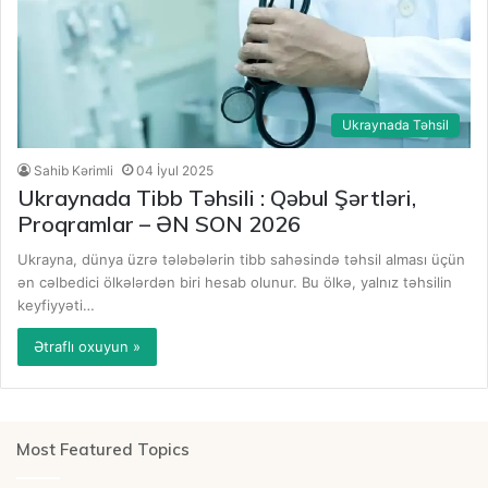
Ukraynada Təhsil
Sahib Kərimli
04 İyul 2025
Ukraynada Tibb Təhsili : Qəbul Şərtləri,
Proqramlar – ƏN SON 2026
Ukrayna, dünya üzrə tələbələrin tibb sahəsində təhsil alması üçün
ən cəlbedici ölkələrdən biri hesab olunur. Bu ölkə, yalnız təhsilin
keyfiyyəti…
Ətraflı oxuyun »
Most Featured Topics