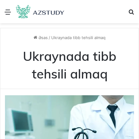
Menu
A
Əsas
/
Ukraynada tibb tehsili almaq
Ukraynada tibb
tehsili almaq