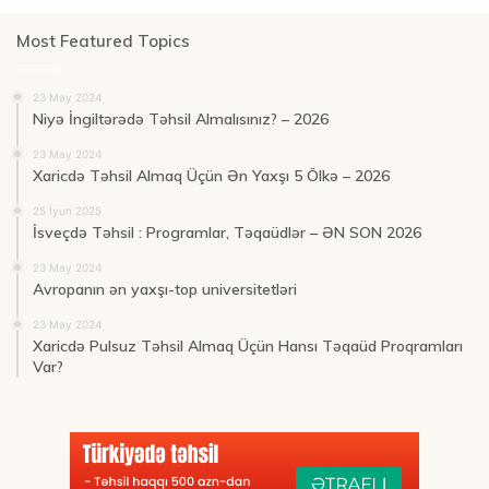
Most Featured Topics
23 May 2024
Niyə İngiltərədə Təhsil Almalısınız? – 2026
23 May 2024
Xaricdə Təhsil Almaq Üçün Ən Yaxşı 5 Ölkə – 2026
25 İyun 2025
İsveçdə Təhsil : Programlar, Təqaüdlər – ƏN SON 2026
23 May 2024
Avropanın ən yaxşı-top universitetləri
23 May 2024
Xaricdə Pulsuz Təhsil Almaq Üçün Hansı Təqaüd Proqramları
Var?