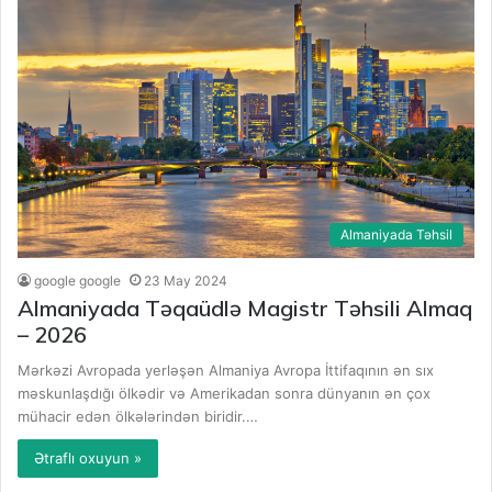
Almaniyada Təhsil
google google
23 May 2024
Almaniyada Təqaüdlə Magistr Təhsili Almaq
– 2026
Mərkəzi Avropada yerləşən Almaniya Avropa İttifaqının ən sıx
məskunlaşdığı ölkədir və Amerikadan sonra dünyanın ən çox
mühacir edən ölkələrindən biridir.…
Ətraflı oxuyun »