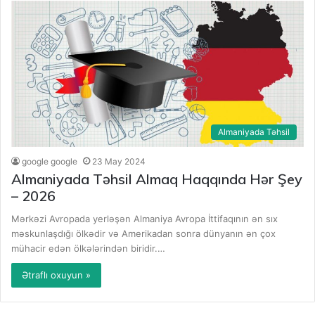
Almaniyada Təhsil
google google
23 May 2024
Almaniyada Təhsil Almaq Haqqında Hər Şey
– 2026
Mərkəzi Avropada yerləşən Almaniya Avropa İttifaqının ən sıx
məskunlaşdığı ölkədir və Amerikadan sonra dünyanın ən çox
mühacir edən ölkələrindən biridir.…
Ətraflı oxuyun »