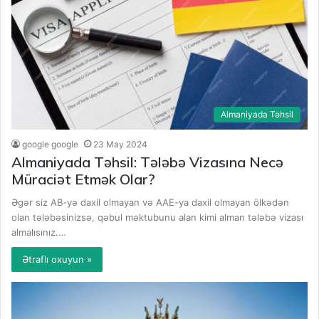
Almaniyada Təhsil
google google
23 May 2024
Almaniyada Təhsil: Tələbə Vizasına Necə
Müraciət Etmək Olar?
Əgər siz AB-yə daxil olmayan və AAE-ya daxil olmayan ölkədən
olan tələbəsinizsə, qəbul məktubunu alan kimi alman tələbə vizası
almalısınız.…
Ətraflı oxuyun »