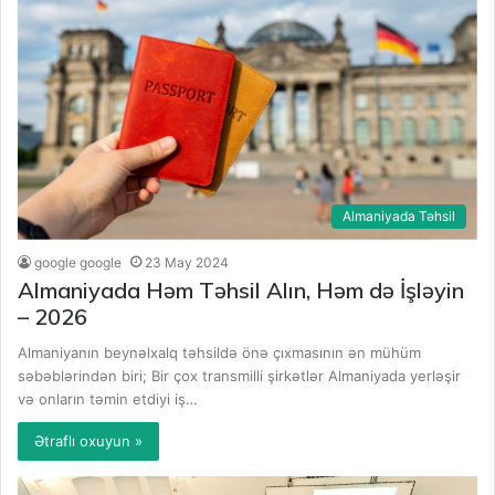
Almaniyada Təhsil
google google
23 May 2024
Almaniyada Həm Təhsil Alın, Həm də İşləyin
– 2026
Almaniyanın beynəlxalq təhsildə önə çıxmasının ən mühüm
səbəblərindən biri; Bir çox transmilli şirkətlər Almaniyada yerləşir
və onların təmin etdiyi iş…
Ətraflı oxuyun »