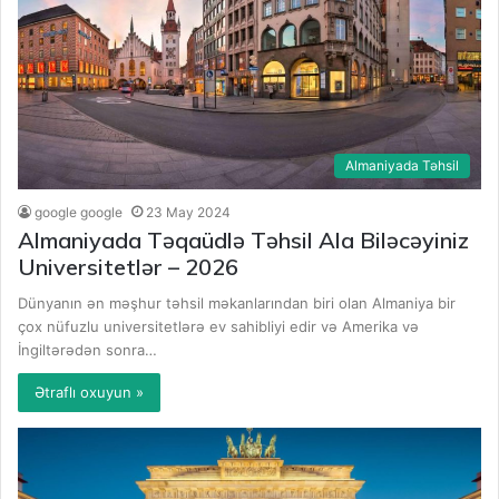
Almaniyada Təhsil
google google
23 May 2024
Almaniyada Təqaüdlə Təhsil Ala Biləcəyiniz
Universitetlər – 2026
Dünyanın ən məşhur təhsil məkanlarından biri olan Almaniya bir
çox nüfuzlu universitetlərə ev sahibliyi edir və Amerika və
İngiltərədən sonra…
Ətraflı oxuyun »