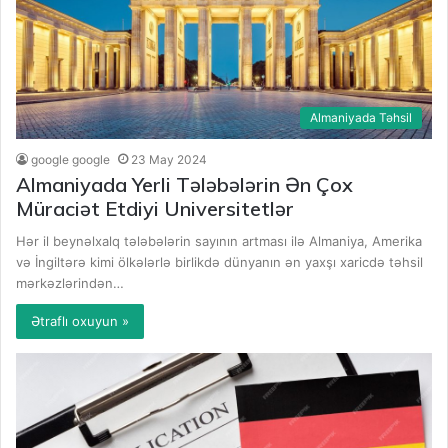
Almaniyada Təhsil
google google
23 May 2024
Almaniyada Yerli Tələbələrin Ən Çox
Müraciət Etdiyi Universitetlər
Hər il beynəlxalq tələbələrin sayının artması ilə Almaniya, Amerika
və İngiltərə kimi ölkələrlə birlikdə dünyanın ən yaxşı xaricdə təhsil
mərkəzlərindən…
Ətraflı oxuyun »