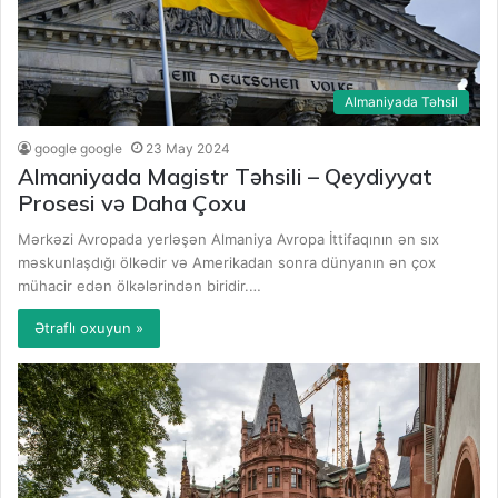
Almaniyada Təhsil
google google
23 May 2024
Almaniyada Magistr Təhsili – Qeydiyyat
Prosesi və Daha Çoxu
Mərkəzi Avropada yerləşən Almaniya Avropa İttifaqının ən sıx
məskunlaşdığı ölkədir və Amerikadan sonra dünyanın ən çox
mühacir edən ölkələrindən biridir.…
Ətraflı oxuyun »