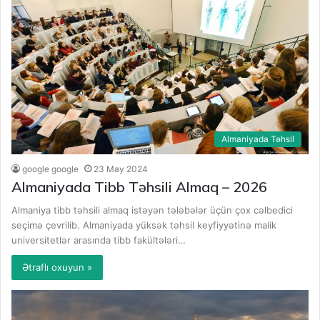
Almaniyada Təhsil
google google
23 May 2024
Almaniyada Tibb Təhsili Almaq – 2026
Almaniya tibb təhsili almaq istəyən tələbələr üçün çox cəlbedici
seçimə çevrilib. Almaniyada yüksək təhsil keyfiyyətinə malik
universitetlər arasında tibb fakültələri…
Ətraflı oxuyun »