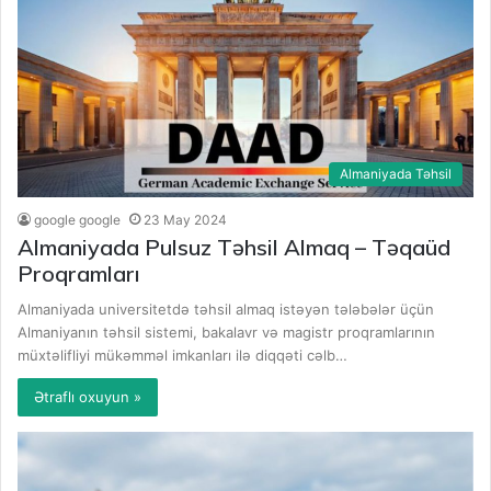
Almaniyada Təhsil
google google
23 May 2024
Almaniyada Pulsuz Təhsil Almaq – Təqaüd
Proqramları
Almaniyada universitetdə təhsil almaq istəyən tələbələr üçün
Almaniyanın təhsil sistemi, bakalavr və magistr proqramlarının
müxtəlifliyi mükəmməl imkanları ilə diqqəti cəlb…
Ətraflı oxuyun »