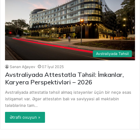
Avstraliyada Təhsil
Sənan Ağayev
07 İyul 2025
Avstraliyada Attestatla Təhsil: İmkanlar,
Karyera Perspektivləri – 2026
Avstraliyada attestatla təhsil almaq istəyənlər üçün bir neçə əsas
istiqamət var. Əgər attestatın balı və səviyyəsi ali məktəbin
tələblərinə tam…
Ətraflı oxuyun »