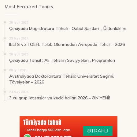
Most Featured Topics
26 İyun 2025
Çexiyada Magistratura Təhsili : Qəbul Şərtləri , Üstünlükləri
23 May 2024
IELTS və TOEFL Tələb Olunmadan Avropada Təhsil – 2026
26 İyun 2025
Çexiyada Təhsil : Ali Təhsilin Səviyyələri , Proqramları
09 İyul 2025
Avstraliyada Doktorantura Təhsili: Universitet Seçimi,
Tövsiyələr – 2026
23 May 2024
3 cu qrup ixtisaslar və kecid balları 2026 – ƏN YENİ!