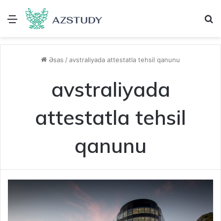
Menu
A
Əsas
/
avstraliyada attestatla tehsil qanunu
avstraliyada
attestatla tehsil
qanunu