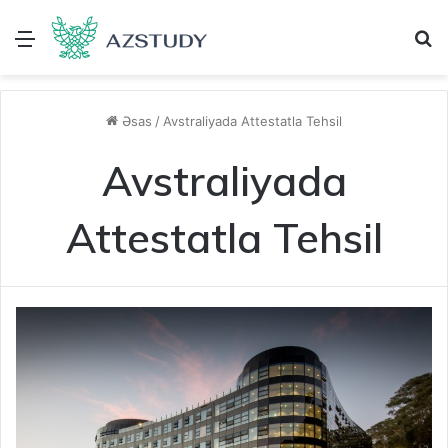
Menu
A
Əsas
/
Avstraliyada Attestatla Tehsil
Avstraliyada
Attestatla Tehsil