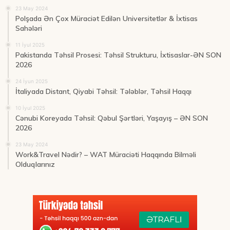
23 May 2024
Polşada Ən Çox Müraciət Edilən Universitetlər & İxtisas
Sahələri
11 İyul 2025
Pakistanda Təhsil Prosesi: Təhsil Strukturu, İxtisaslar-ƏN SON
2026
24 İyun 2025
İtaliyada Distant, Qiyabi Təhsil: Tələblər, Təhsil Haqqı
10 İyul 2025
Cənubi Koreyada Təhsil: Qəbul Şərtləri, Yaşayış – ƏN SON
2026
23 May 2024
Work&Travel Nədir? – WAT Müraciəti Haqqında Bilməli
Olduqlarınız