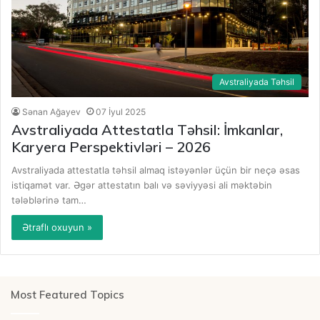
Avstraliyada Təhsil
Sənan Ağayev
07 İyul 2025
Avstraliyada Attestatla Təhsil: İmkanlar,
Karyera Perspektivləri – 2026
Avstraliyada attestatla təhsil almaq istəyənlər üçün bir neçə əsas
istiqamət var. Əgər attestatın balı və səviyyəsi ali məktəbin
tələblərinə tam…
Ətraflı oxuyun »
Most Featured Topics