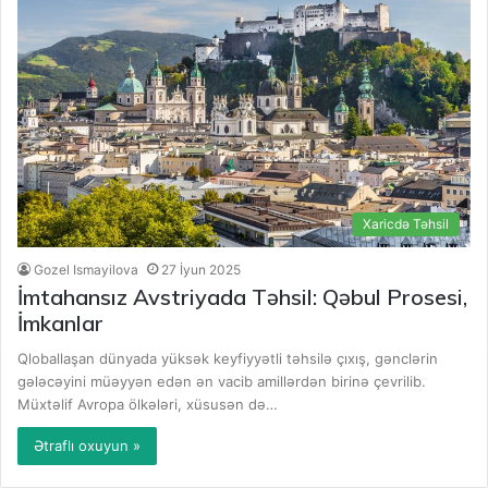
Xaricdə Təhsil
Gozel Ismayilova
27 İyun 2025
İmtahansız Avstriyada Təhsil: Qəbul Prosesi,
İmkanlar
Qloballaşan dünyada yüksək keyfiyyətli təhsilə çıxış, gənclərin
gələcəyini müəyyən edən ən vacib amillərdən birinə çevrilib.
Müxtəlif Avropa ölkələri, xüsusən də…
Ətraflı oxuyun »