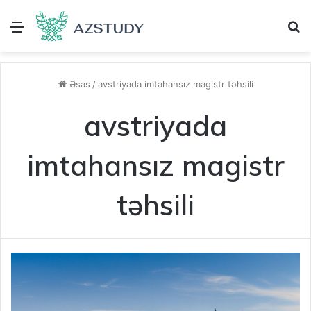
Menu
A
Əsas
/
avstriyada imtahansız magistr təhsili
avstriyada
imtahansız magistr
təhsili