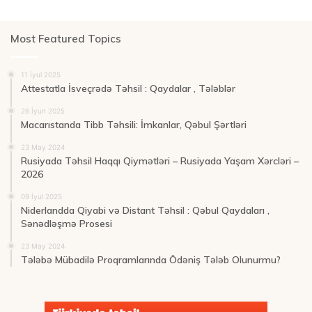
Most Featured Topics
11 İyul 2025
Attestatla İsveçrədə Təhsil : Qaydalar , Tələblər
26 İyun 2025
Macarıstanda Tibb Təhsili: İmkanlar, Qəbul Şərtləri
23 May 2024
Rusiyada Təhsil Haqqı Qiymətləri – Rusiyada Yaşam Xərcləri –
2026
09 İyul 2025
Niderlandda Qiyabi və Distant Təhsil : Qəbul Qaydaları ,
Sənədləşmə Prosesi
23 May 2024
Tələbə Mübadilə Proqramlarında Ödəniş Tələb Olunurmu?