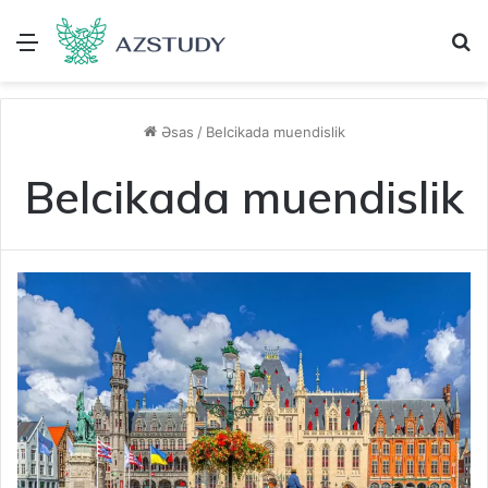
Menu
A
Əsas
/
Belcikada muendislik
Belcikada muendislik