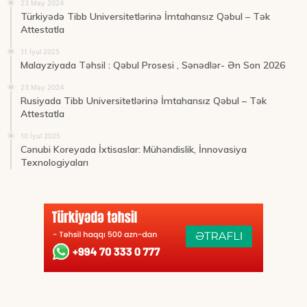
23 May 2024
Türkiyədə Tibb Universitetlərinə İmtahansız Qəbul – Tək
Attestatla
11 İyul 2025
Malayziyada Təhsil : Qəbul Prosesi , Sənədlər- Ən Son 2026
23 May 2024
Rusiyada Tibb Universitetlərinə İmtahansız Qəbul – Tək
Attestatla
10 İyul 2025
Cənubi Koreyada İxtisaslar: Mühəndislik, İnnovasiya
Texnologiyaları