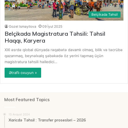
Belçikada Təhsil
Gozel Ismayilova
09 İyul 2025
Belçikada Magistratura Təhsili: Təhsil
Haqqı, Karyera
XXI əsrdə qlobal dünyada rəqabətə davamlı olmaq, bilik və təcrübə
qazanmaq, beynəlxalq şəbəkədə öz yerini tapmaq üçün
magistratura təhsili həlledici…
Ətraflı oxuyun »
Most Featured Topics
15 Avqust 2024
Xaricdə Təhsil : Transfer prosesləri – 2026