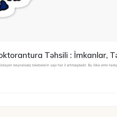
ktorantura Təhsili : İmkanlar, T
istəyən beynəlxalq tələbələrin sayı hər il artmaqdadır. Bu ölkə elmi-tədq