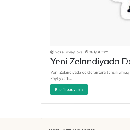
Gozel Ismayilova
08 İyul 2025
Yeni Zelandiyada Do
Yeni Zelandiyada doktorantura təhsili almaq 
keyfiyyətli…
Ətraflı oxuyun »