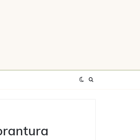
Switch
Axtar
skin
orantura