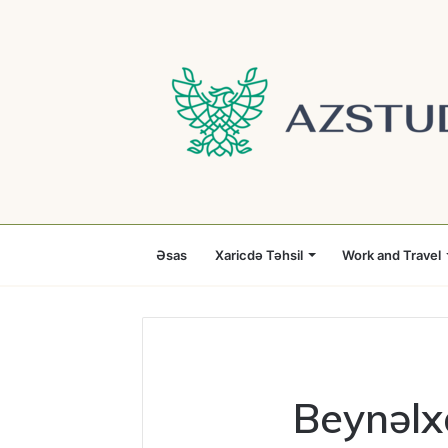
Əsas
Xaricdə Təhsil
Work and Travel
Beynəlx