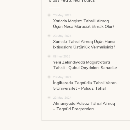
Most Featured Topics
23 May 2024
Xaricdə Magistr Təhsili Almaq
Üçün Necə Müraciət Etmək Olar?
23 May 2024
Xaricdə Təhsil Almaq Üçün Hansı
İxtisaslara Üstünlük Verməlisiniz?
08 İyul 2025
Yeni Zelandiyada Magistratura
Təhsili : Qəbul Qaydaları, Sənədlər
23 May 2024
İngiltərədə Təqaüdlə Təhsil Verən
5 Universitet – Pulsuz Təhsil
23 May 2024
Almaniyada Pulsuz Təhsil Almaq
– Təqaüd Proqramları