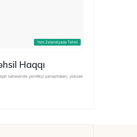
Yeni Zelandiyada Təhsil
əhsil Haqqı
iqat sahəsində yenilikçi yanaşmaları, yüksək