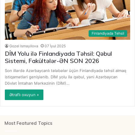
Finlandiyada Tehsil
Gozel Ismayilova
07 İyul 2025
DİM Yolu ilə Finlandiyada Təhsil: Qəbul
Sistemi, Fakültələr-ƏN SON 2026
Son illərdə Azərbaycanlı tələbələr üçün Finlandiyada təhsil almaq
istiqamətləri genişlənib. DİM yolu ilə qəbul, yəni Azərbaycan
Dövlət İmtahan Mərkəzinin (DİM)…
Ətraflı oxuyun »
Most Featured Topics