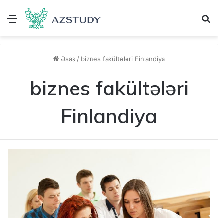
Menu
A
Əsas
/
biznes fakültələri Finlandiya
biznes fakültələri
Finlandiya