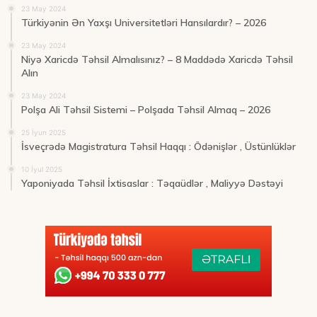
23 May 2024
Türkiyənin Ən Yaxşı Universitetləri Hansılardır? – 2026
23 May 2024
Niyə Xaricdə Təhsil Almalısınız? – 8 Maddədə Xaricdə Təhsil
Alın
23 May 2024
Polşa Ali Təhsil Sistemi – Polşada Təhsil Almaq – 2026
25 İyun 2025
İsveçrədə Magistratura Təhsil Haqqı : Ödənişlər , Üstünlüklər
10 İyul 2025
Yaponiyada Təhsil İxtisaslar : Təqaüdlər , Maliyyə Dəstəyi