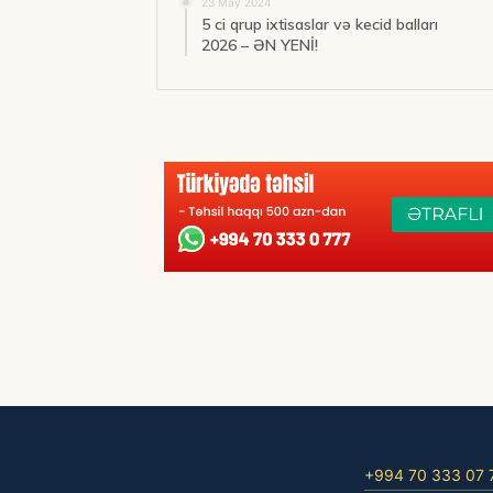
23 May 2024
5 ci qrup ixtisaslar və kecid balları
2026 – ƏN YENİ!
+994 70 333 07 