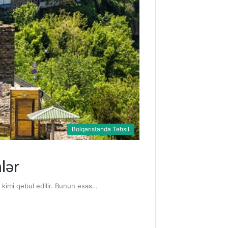
Bolqarıstanda Təhsil
lər
 kimi qəbul edilir. Bunun əsas…