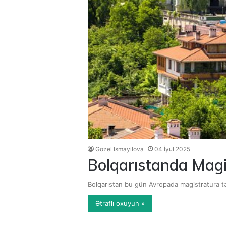
Gozel Ismayilova
04 İyul 2025
Bolqarıstanda Magis
Bolqarıstan bu gün Avropada magistratura təh
Ətraflı oxuyun »