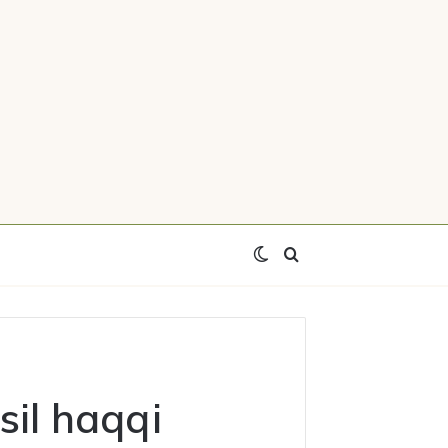
Switch
Axtar
skin
sil haqqi