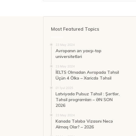
Most Featured Topics
23 May 2024
Avropanın ən yaxşı-top
universitetləri
23 May 2024
İELTS Olmadan Avropada Təhsil
Üçün 4 Ölkə – Xaricdə Təhsil
01 İyul 2025
Latviyada Pulsuz Təhsil : Şərtlər,
Təhsil programları – ƏN SON
2026
23 May 2024
Kanada Tələbə Vizasını Necə
Almaq Olar? – 2026