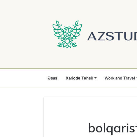
Əsas
Xaricdə Təhsil
Work and Travel
bolqaris