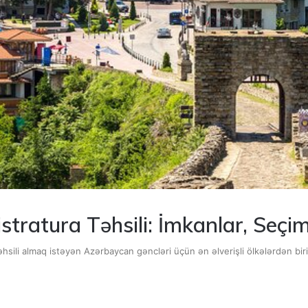
tratura Təhsili: İmkanlar, Seçim
sili almaq istəyən Azərbaycan gəncləri üçün ən əlverişli ölkələrdən biri