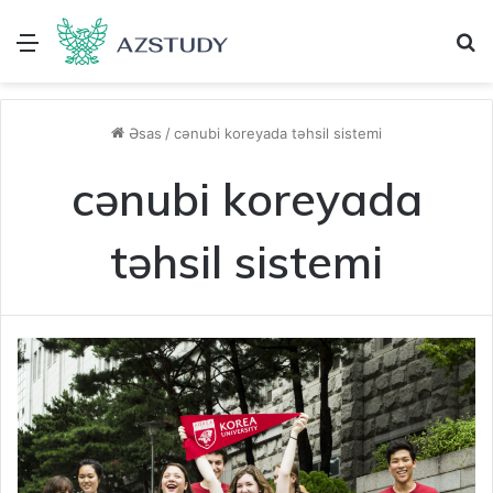
Menu
A
Əsas
/
cənubi koreyada təhsil sistemi
cənubi koreyada
təhsil sistemi