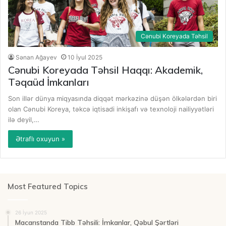
Cənubi Koreyada Təhsil
Sənan Ağayev
10 İyul 2025
Cənubi Koreyada Təhsil Haqqı: Akademik,
Təqaüd İmkanları
Son illər dünya miqyasında diqqət mərkəzinə düşən ölkələrdən biri
olan Cənubi Koreya, təkcə iqtisadi inkişafı və texnoloji nailiyyətləri
ilə deyil,…
Ətraflı oxuyun »
Most Featured Topics
26 İyun 2025
Macarıstanda Tibb Təhsili: İmkanlar, Qəbul Şərtləri