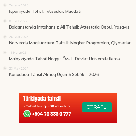
24 İyun 2025
İspaniyada Təhsil: İxtisaslar, Müddəti
07 İyul 2025
Bolqarıstanda İmtahansız Ali Təhsil: Attestatla Qəbul, Yaşayış
26 İyun 2025
Norveçdə Magistartura Təhsili: Magistr Proqramları, Qiymətlər
11 İyul 2025
Malayziyada Təhsil Haqqı : Özəl , Dövlət Universitetlərdə
23 May 2024
Kanadada Təhsil Almaq Üçün 5 Səbəb – 2026