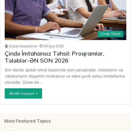
Çində Təhsil
Gozel Ismayilova
09 İyul 2025
Çində İmtahansız Təhsil: Proqramlar,
Tələblər-ƏN SON 2026
Son illərdə qlobal təhsil bazarında yeni yanaşmalar, tələbələrin və
valideynlərin diqqətini imtahansız və daha çevik qəbul modellərinə
yönəldib. Çində də…
Ətraflı oxuyun »
Most Featured Topics