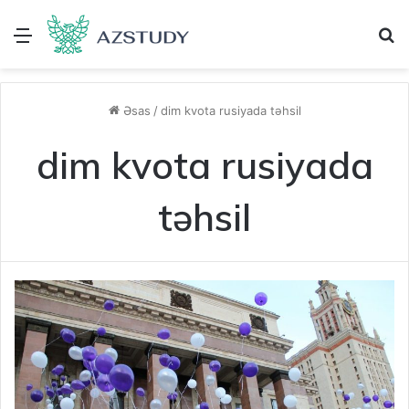
Menu
A
Əsas
/
dim kvota rusiyada təhsil
dim kvota rusiyada
təhsil