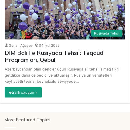
Rusiyada Təhsil
Sənan Ağayev
04 İyul 2025
DİM Balı İlə Rusiyada Təhsil: Təqaüd
Proqramları, Qəbul
Azərbaycandan olan gənclər üçün Rusiyada ali təhsil almaq fikri
getdikcə daha cəlbedici və aktuallaşır. Rusiya universitetləri
keyfiyyətli tədris, beynəlxalq səviyyədə…
Ətraflı oxuyun »
Most Featured Topics