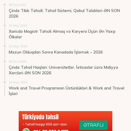
09 İyul 2025
Çində Tibb Təhsili: Təhsil Sistemi, Qəbul Tələbləri-ƏN SON
2026
23 May 2024
Xaricdə Magistr Təhsili Almaq və Karyera Üçün Ən Yaxşı
Ölkələr
23 May 2024
Məzun Olduqdan Sonra Kanadada İşləmək – 2026
09 İyul 2025
Çində Təhsil Haqları: Universitetlər, İxtisaslar üzrə Maliyyə
Xərcləri-ƏN SON 2026
23 May 2024
Work and Travel Proqramının Üstünlükləri & Work and Travel
İşləri