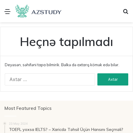
Menu
A
Heçnə tapılmadı
Deyəsən, səhifəni tapa bilmirik. Bəlkə də axtarış kömək edə bilər.
A
x
t
a
r
ı
Most Featured Topics
ş
:
23 May 2024
TOEFL yoxsa IELTS? – Xaricdə Təhsil Üçün Hansını Seçməli?