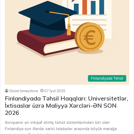
Finlandiyada Tehsil
Gozel Ismayilova
07 İyul 2025
Finlandiyada Təhsil Haqqları: Universitetlər,
İxtisaslar üzrə Maliyyə Xərcləri-ƏN SON
2026
Avropanın ən inkişaf etmiş təhsil sistemlərindən biri olan
Finlandiya son illərdə xarici tələbələr arasında böyük marağa