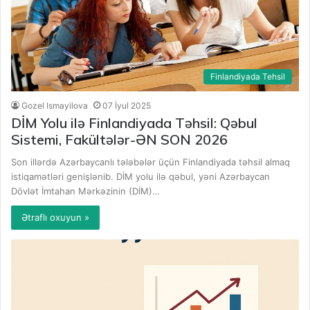
Finlandiyada Tehsil
Gozel Ismayilova
07 İyul 2025
DİM Yolu ilə Finlandiyada Təhsil: Qəbul
Sistemi, Fakültələr-ƏN SON 2026
Son illərdə Azərbaycanlı tələbələr üçün Finlandiyada təhsil almaq
istiqamətləri genişlənib. DİM yolu ilə qəbul, yəni Azərbaycan
Dövlət İmtahan Mərkəzinin (DİM)…
Ətraflı oxuyun »