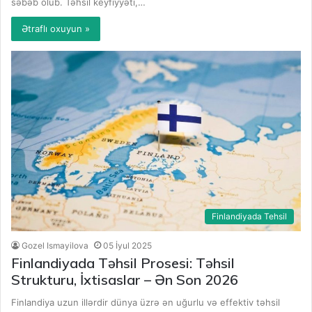
səbəb olub. Təhsil keyfiyyəti,…
Ətraflı oxuyun »
Finlandiyada Tehsil
Gozel Ismayilova
05 İyul 2025
Finlandiyada Təhsil Prosesi: Təhsil
Strukturu, İxtisaslar – Ən Son 2026
Finlandiya uzun illərdir dünya üzrə ən uğurlu və effektiv təhsil