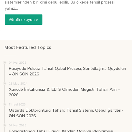
sistemlərindən biri kimi qəbul edilir. Bu ölkədə təhsil prosesi
yalnız…
Ətraflı oxuyun »
Most Featured Topics
04 İyul 2025
Rusiyada Pulsuz Təhsil: Qəbul Prosesi, Sənədləşmə Qaydaları
– ƏN SON 2026
23 May 2024
Xaricdə İmtahansız & IELTS Olmadan Magistr Təhsili Alın –
2026
11 İyul 2025
Qətərdə Doktorantura Təhsili: Təhsil Sistemi, Qəbul Şərtləri-
ƏN SON 2026
07 İyul 2025
Bolqarıstanda Təhsil Haqqı: Xərclər, Maliyyə Planlaması