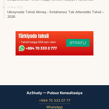
23 May 2024
Ukraynada Təhsil Almaq – İmtahansız Tək Attestatla Təhsil –
2026
AzStudy — Pulsuz Konsultasiya
+994 70 333 07 77
WhatsApp