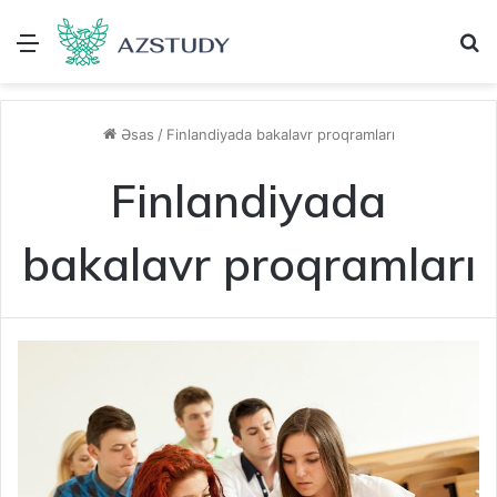
Menu
A
Əsas
/
Finlandiyada bakalavr proqramları
Finlandiyada
bakalavr proqramları