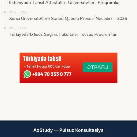
Estoniyada Təhsil Attestatla : Universitetlər , Proqramlar
23 May 2024
Xarici Universitetlərə Sənəd Qəbulu Prosesi Necədir? – 2026
03 İyul 2025
Türkiyədə İxtisas Seçimi: Fakültələr ,İxtisas Proqramları
AzStudy — Pulsuz Konsultasiya