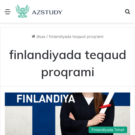
Menu
A
Əsas
/
finlandiyada teqaud proqrami
finlandiyada teqaud
proqrami
Finlandiyada Tehsil