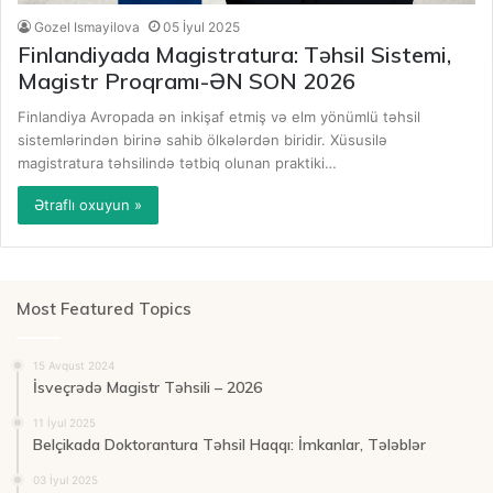
Gozel Ismayilova
05 İyul 2025
Finlandiyada Magistratura: Təhsil Sistemi,
Magistr Proqramı-ƏN SON 2026
Finlandiya Avropada ən inkişaf etmiş və elm yönümlü təhsil
sistemlərindən birinə sahib ölkələrdən biridir. Xüsusilə
magistratura təhsilində tətbiq olunan praktiki…
Ətraflı oxuyun »
Most Featured Topics
15 Avqust 2024
İsveçrədə Magistr Təhsili – 2026
11 İyul 2025
Belçikada Doktorantura Təhsil Haqqı: İmkanlar, Tələblər
03 İyul 2025