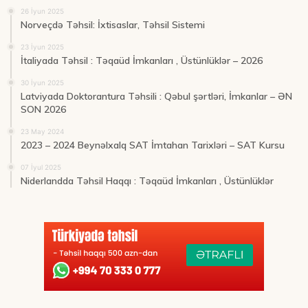
26 İyun 2025
Norveçdə Təhsil: İxtisaslar, Təhsil Sistemi
23 İyun 2025
İtaliyada Təhsil : Təqaüd İmkanları , Üstünlüklər – 2026
30 İyun 2025
Latviyada Doktorantura Təhsili : Qəbul şərtləri, İmkanlar – ƏN
SON 2026
23 May 2024
2023 – 2024 Beynəlxalq SAT İmtahan Tarixləri – SAT Kursu
07 İyul 2025
Niderlandda Təhsil Haqqı : Təqaüd İmkanları , Üstünlüklər