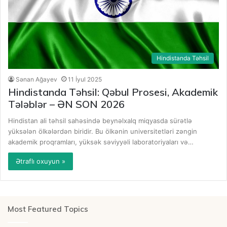
Hindistanda Təhsil
Sənan Ağayev
11 İyul 2025
Hindistanda Təhsil: Qəbul Prosesi, Akademik
Tələblər – ƏN SON 2026
Hindistan ali təhsil sahəsində beynəlxalq miqyasda sürətlə
yüksələn ölkələrdən biridir. Bu ölkənin universitetləri zəngin
akademik proqramları, yüksək səviyyəli laboratoriyaları və…
Ətraflı oxuyun »
Most Featured Topics