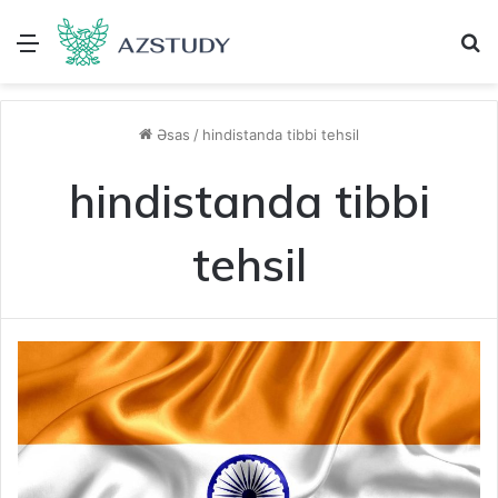
Menu
A
Əsas
/
hindistanda tibbi tehsil
hindistanda tibbi
tehsil