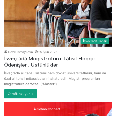
İsveçrədə Təhsil
Gozel Ismayilova
25 İyun 2025
İsveçrədə Magistratura Təhsil Haqqı :
Ödənişlər , Üstünlüklər
İsveçrədə ali təhsil sistemi həm dövlət universitetlərini, həm də
özəl ali təhsil müəssisələrini əhatə edir. Magistr proqramları
magistratura dərəcəsi (“Master”)…
Ətraflı oxuyun »