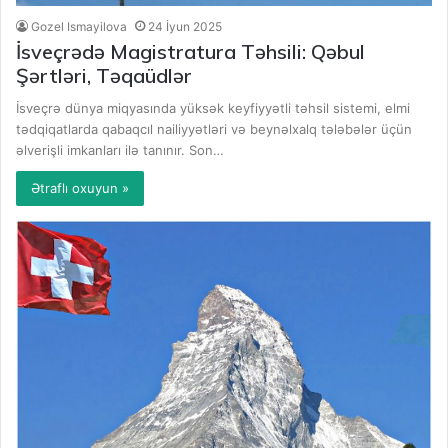
Gozel Ismayilova
24 İyun 2025
İsveçrədə Magistratura Təhsili: Qəbul
Şərtləri, Təqaüdlər
İsveçrə dünya miqyasında yüksək keyfiyyətli təhsil sistemi, elmi
tədqiqatlarda qabaqcıl nailiyyətləri və beynəlxalq tələbələr üçün
əlverişli imkanları ilə tanınır. Son…
Ətraflı oxuyun »