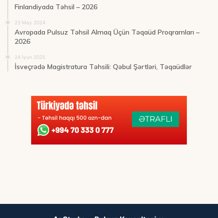
Finlandiyada Təhsil – 2026
23 May 2024
Avropada Pulsuz Təhsil Almaq Üçün Təqaüd Proqramları –
2026
24 İyun 2025
İsveçrədə Magistratura Təhsili: Qəbul Şərtləri, Təqaüdlər