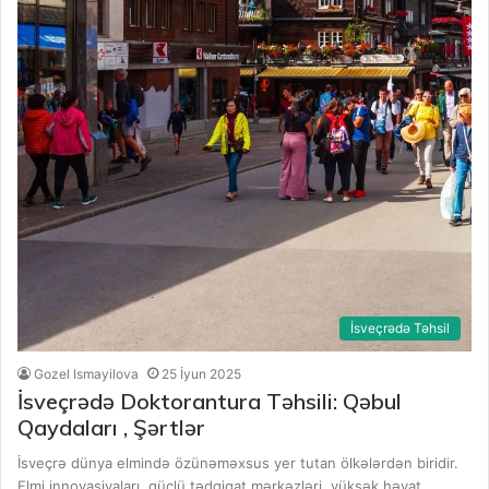
İsveçrədə Təhsil
Gozel Ismayilova
25 İyun 2025
İsveçrədə Doktorantura Təhsili: Qəbul
Qaydaları , Şərtlər
İsveçrə dünya elmində özünəməxsus yer tutan ölkələrdən biridir.
Elmi innovasiyaları, güclü tədqiqat mərkəzləri, yüksək həyat