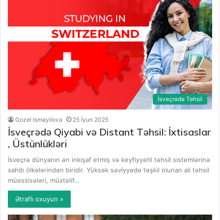
İsveçrədə Təhsil
Gozel Ismayilova
25 İyun 2025
İsveçrədə Qiyabi və Distant Təhsil: İxtisaslar
, Üstünlükləri
İsveçrə dünyanın ən inkişaf etmiş və keyfiyyətli təhsil sistemlərinə
sahib ölkələrindən biridir. Yüksək səviyyədə təşkil olunan ali təhsil
müəssisələri, müxtəlif…
Ətraflı oxuyun »