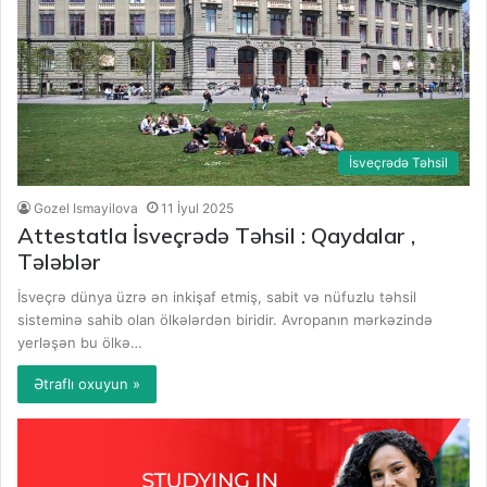
İsveçrədə Təhsil
Gozel Ismayilova
11 İyul 2025
Attestatla İsveçrədə Təhsil : Qaydalar ,
Tələblər
İsveçrə dünya üzrə ən inkişaf etmiş, sabit və nüfuzlu təhsil
sisteminə sahib olan ölkələrdən biridir. Avropanın mərkəzində
yerləşən bu ölkə…
Ətraflı oxuyun »