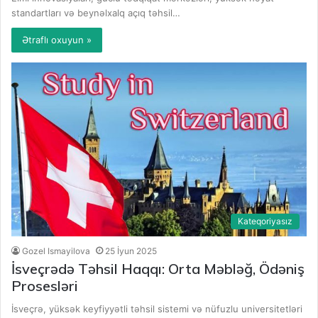
standartları və beynəlxalq açıq təhsil…
Ətraflı oxuyun »
Kateqoriyasız
Gozel Ismayilova
25 İyun 2025
İsveçrədə Təhsil Haqqı: Orta Məbləğ, Ödəniş
Prosesləri
İsveçrə, yüksək keyfiyyətli təhsil sistemi və nüfuzlu universitetləri