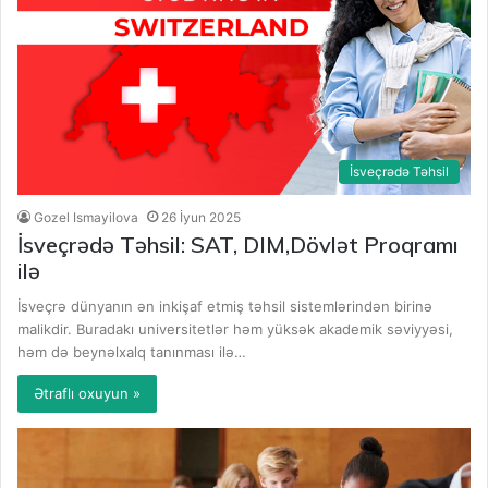
İsveçrədə Təhsil
Gozel Ismayilova
26 İyun 2025
İsveçrədə Təhsil: SAT, DIM,Dövlət Proqramı
ilə
İsveçrə dünyanın ən inkişaf etmiş təhsil sistemlərindən birinə
malikdir. Buradakı universitetlər həm yüksək akademik səviyyəsi,
həm də beynəlxalq tanınması ilə…
Ətraflı oxuyun »