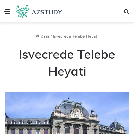
Menu
A
Əsas
/
Isvecrede Telebe Heyati
Isvecrede Telebe
Heyati