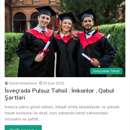
İsveçrədə Təhsil
Gozel Ismayilova
25 İyun 2025
İsveçrədə Pulsuz Təhsil : İmkanlar , Qəbul
Şərtləri
İsveçrə yalnız gözəl təbiəti, inkişaf etmiş iqtisadiyyatı və yüksək
həyat səviyyəsi ilə deyil, eyni zamanda təhsil sahəsindəki
innovativ və şəffaf…
Ətraflı oxuyun »