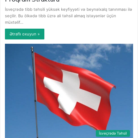
İsveçrədə tibb təhsili yüksək keyfiyyəti və beynəlxalq tanınması ilə
seçilir. Bu ölkədə tibb üzrə ali təhsil almaq istəyənlər üçün
müxtəlif…
Ətraflı oxuyun »
İsveçrədə Təhsil