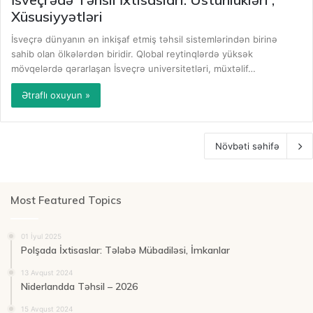
Xüsusiyyətləri
İsveçrə dünyanın ən inkişaf etmiş təhsil sistemlərindən birinə
sahib olan ölkələrdən biridir. Qlobal reytinqlərdə yüksək
mövqelərdə qərarlaşan İsveçrə universitetləri, müxtəlif…
Ətraflı oxuyun »
Növbəti səhifə
Most Featured Topics
01 İyul 2025
Polşada İxtisaslar: Tələbə Mübadiləsi, İmkanlar
13 Avqust 2024
Niderlandda Təhsil – 2026
15 Avqust 2024