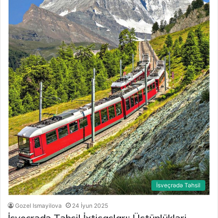
İsveçrədə Təhsil
Gozel Ismayilova
24 İyun 2025
İsveçrədə Təhsil İxtisasları: Üstünlükləri ,