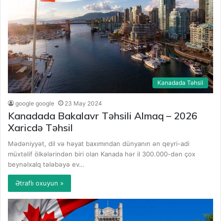
Kanadada Təhsil
google google
23 May 2024
Kanadada Bakalavr Təhsili Almaq – 2026
Xaricdə Təhsil
Mədəniyyət, dil və həyat baxımından dünyanın ən qeyri-adi
müxtəlif ölkələrindən biri olan Kanada hər il 300.000-dən çox
beynəlxalq tələbəyə ev…
Ətraflı oxuyun »