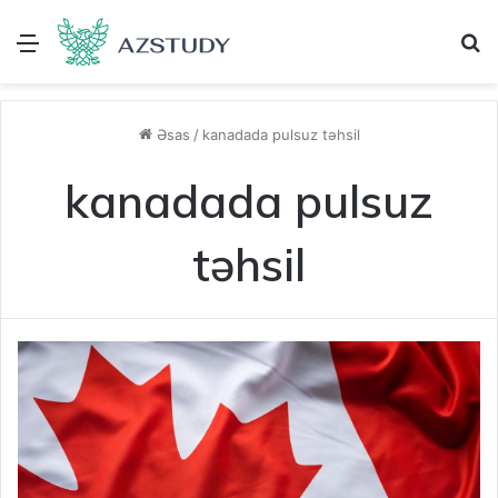
Menu
A
Əsas
/
kanadada pulsuz təhsil
kanadada pulsuz
təhsil