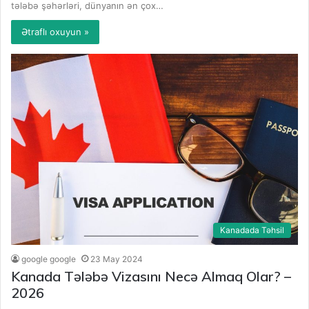
tələbə şəhərləri, dünyanın ən çox…
Ətraflı oxuyun »
Kanadada Təhsil
google google
23 May 2024
Kanada Tələbə Vizasını Necə Almaq Olar? –
2026