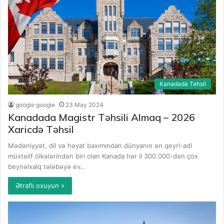
Kanadada Təhsil
google google
23 May 2024
Kanadada Magistr Təhsili Almaq – 2026
Xaricdə Təhsil
Mədəniyyət, dil və həyat baxımından dünyanın ən qeyri-adi
müxtəlif ölkələrindən biri olan Kanada hər il 300.000-dən çox
beynəlxalq tələbəyə ev…
Ətraflı oxuyun »