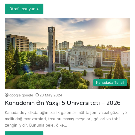
Ətraflı oxuyun »
Kanadada Təhsil
google google
23 May 2024
Kanadanın Ən Yaxşı 5 Universiteti – 2026
Kanada deyildikdə ağlımıza ilk gələnlər möhtəşəm vizual gözəlliyə
malik dağ mənzərələri, toxunulmamış meşələri, gölləri və təbii
zənginliyidir. Bununla belə, ölkə…