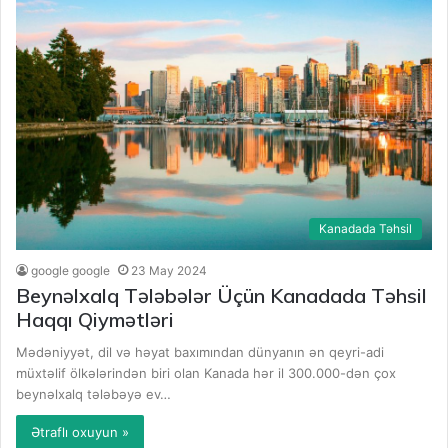
Kanadada Təhsil
google google
23 May 2024
Beynəlxalq Tələbələr Üçün Kanadada Təhsil
Haqqı Qiymətləri
Mədəniyyət, dil və həyat baxımından dünyanın ən qeyri-adi
müxtəlif ölkələrindən biri olan Kanada hər il 300.000-dən çox
beynəlxalq tələbəyə ev…
Ətraflı oxuyun »