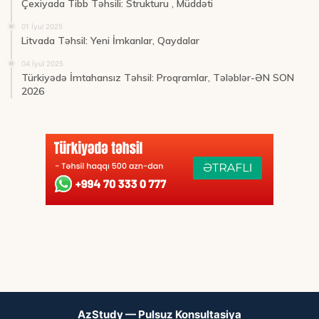
Çexiyada Tibb Təhsili: Strukturu , Müddəti
01 İyul 2025
Litvada Təhsil: Yeni İmkanlar, Qaydalar
04 İyul 2025
Türkiyədə İmtahansız Təhsil: Proqramlar, Tələblər-ƏN SON
2026
AzStudy — Pulsuz Konsultasiya