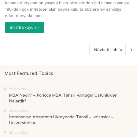
Kanada dünyanın ən yaşana bilən ölkələrindən biri olmaqla yanaşı,
180-dən çox millətdən olan beynəlxalq tələbələrə ev sahibliyi
edən dünyada nadir…
Ətraflı oxuyun »
Növbəti səhifə
Most Featured Topics
23 May 2024
MBA Nədir? – Xaricdə MBA Təhsili Almağın Üstünlükləri
Nələrdir?
23 May 2024
İmtahansız Attestatla Ukraynada Təhsil – İxtisaslar –
Universitetlər
26 İyun 2025