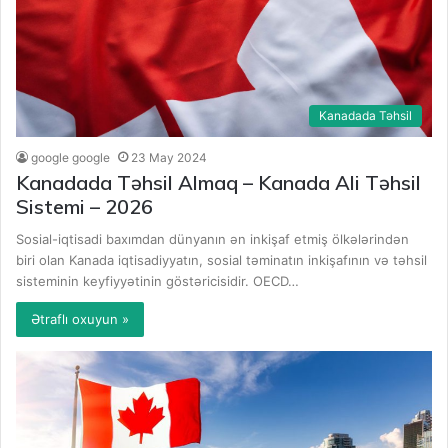
Kanadada Təhsil
google google
23 May 2024
Kanadada Təhsil Almaq – Kanada Ali Təhsil
Sistemi – 2026
Sosial-iqtisadi baxımdan dünyanın ən inkişaf etmiş ölkələrindən
biri olan Kanada iqtisadiyyatın, sosial təminatın inkişafının və təhsil
sisteminin keyfiyyətinin göstəricisidir. OECD…
Ətraflı oxuyun »