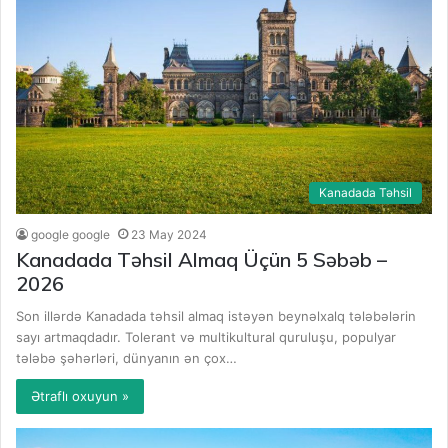
Kanadada Təhsil
google google
23 May 2024
Kanadada Təhsil Almaq Üçün 5 Səbəb –
2026
Son illərdə Kanadada təhsil almaq istəyən beynəlxalq tələbələrin
sayı artmaqdadır. Tolerant və multikultural quruluşu, populyar
tələbə şəhərləri, dünyanın ən çox…
Ətraflı oxuyun »