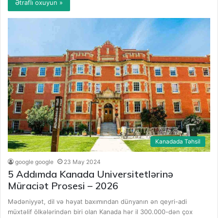
Ətraflı oxuyun »
Kanadada Təhsil
google google
23 May 2024
5 Addımda Kanada Universitetlərinə
Müraciət Prosesi – 2026
Mədəniyyət, dil və həyat baxımından dünyanın ən qeyri-adi
müxtəlif ölkələrindən biri olan Kanada hər il 300.000-dən çox