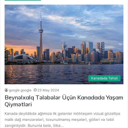
Kanadada Təhsil
google google
23 May 2024
Beynəlxalq Tələbələr Üçün Kanadada Yaşam
Qiymətləri
Kanada deyildikdə ağlımıza ilk gələnlər möhtəşəm vizual gözəlliyə
malik dağ mənzərələri, toxunulmamış meşələri, gölləri və təbii
zənginliyidir. Bununla belə, ölkə…