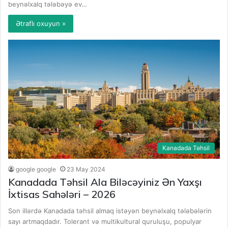
beynəlxalq tələbəyə ev…
Ətraflı oxuyun »
Kanadada Təhsil
google google
23 May 2024
Kanadada Təhsil Ala Biləcəyiniz Ən Yaxşı
İxtisas Sahələri – 2026
Son illərdə Kanadada təhsil almaq istəyən beynəlxalq tələbələrin
sayı artmaqdadır. Tolerant və multikultural quruluşu, populyar