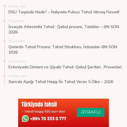
23 May 2024
DSU Təqaüdü Nədir? – İtaliyada Pulsuz Təhsil Almaq Fürsəti!
11 İyul 2025
İsveçdə Attestatla Təhsil : Qəbul prosesi, Tələblər – ƏN SON
2026
10 İyul 2025
Qətərdə Təhsil Prosesi: Təhsil Strukturu, İxtisaslar-ƏN SON
2026
03 İyul 2025
Estoniyada Distant və Qiyabi Təhsil: Qəbul Şərtləri , Prosesləri
23 May 2024
Xaricdə Aşağı Təhsil Haqqı İlə Təhsil Verən 5 Ölkə – 2026