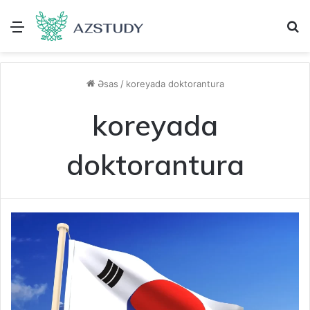
Menu
A
Əsas
/
koreyada doktorantura
koreyada
doktorantura