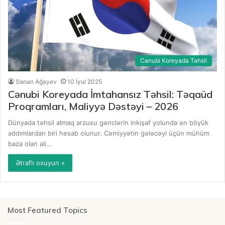
Cənubi Koreyada Təhsil
Sənan Ağayev
10 İyul 2025
Cənubi Koreyada İmtahansız Təhsil: Təqaüd
Proqramları, Maliyyə Dəstəyi – 2026
Dünyada təhsil almaq arzusu gənclərin inkişaf yolunda ən böyük
addımlardan biri hesab olunur. Cəmiyyətin gələcəyi üçün mühüm
baza olan ali…
Ətraflı oxuyun »
Most Featured Topics