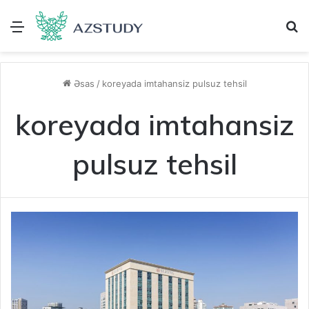
Menu
A
Əsas
/
koreyada imtahansiz pulsuz tehsil
koreyada imtahansiz
pulsuz tehsil