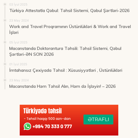
03 İyul 2025
Türkiyə Attestatla Qəbul: Təhsil Sistemi, Qəbul Şərtləri-2026
23 May 2024
Work and Travel Proqramının Üstünlükləri & Work and Travel
İşləri
05 İyul 2025
Macarıstanda Doktorantura Təhsili: Təhsil Sistemi, Qəbul
Şərtləri-ƏN SON 2026
01 İyul 2025
İmtahansız Çexiyada Təhsil : Xüsusiyyətləri , Üstünlükləri
23 May 2024
Macarıstanda Həm Təhsil Alın, Həm də İşləyin! – 2026