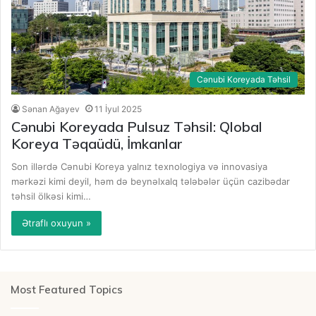
Cənubi Koreyada Təhsil
Sənan Ağayev
11 İyul 2025
Cənubi Koreyada Pulsuz Təhsil: Qlobal
Koreya Təqaüdü, İmkanlar
Son illərdə Cənubi Koreya yalnız texnologiya və innovasiya
mərkəzi kimi deyil, həm də beynəlxalq tələbələr üçün cazibədar
təhsil ölkəsi kimi…
Ətraflı oxuyun »
Most Featured Topics