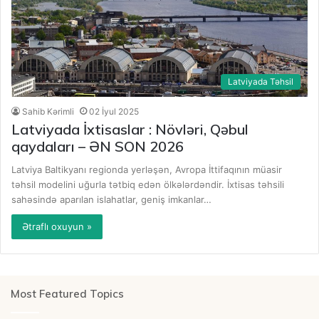
Latviyada Təhsil
Sahib Kərimli
02 İyul 2025
Latviyada İxtisaslar : Növləri, Qəbul
qaydaları – ƏN SON 2026
Latviya Baltikyanı regionda yerləşən, Avropa İttifaqının müasir
təhsil modelini uğurla tətbiq edən ölkələrdəndir. İxtisas təhsili
sahəsində aparılan islahatlar, geniş imkanlar…
Ətraflı oxuyun »
Most Featured Topics