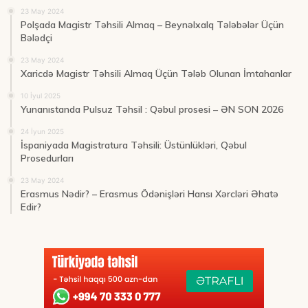
23 May 2024
Polşada Magistr Təhsili Almaq – Beynəlxalq Tələbələr Üçün
Bələdçi
23 May 2024
Xaricdə Magistr Təhsili Almaq Üçün Tələb Olunan İmtahanlar
10 İyul 2025
Yunanıstanda Pulsuz Təhsil : Qəbul prosesi – ƏN SON 2026
24 İyun 2025
İspaniyada Magistratura Təhsili: Üstünlükləri, Qəbul
Prosedurları
23 May 2024
Erasmus Nədir? – Erasmus Ödənişləri Hansı Xərcləri Əhatə
Edir?