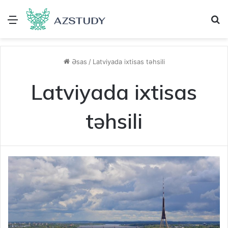
Menu
A
Əsas
/
Latviyada ixtisas təhsili
Latviyada ixtisas
təhsili