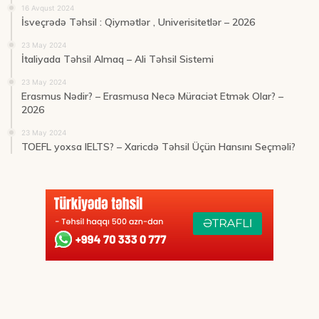
16 Avqust 2024
İsveçrədə Təhsil : Qiymətlər , Univerisitetlər – 2026
23 May 2024
İtaliyada Təhsil Almaq – Ali Təhsil Sistemi
23 May 2024
Erasmus Nədir? – Erasmusa Necə Müraciət Etmək Olar? –
2026
23 May 2024
TOEFL yoxsa IELTS? – Xaricdə Təhsil Üçün Hansını Seçməli?