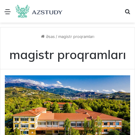
Menu
A
Əsas
/
magistr proqramları
magistr proqramları