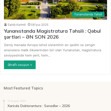
Yunanıstanda Təhsil
Sahib Kərimli
08 İyul 2025
Yunanıstanda Magistratura Təhsili : Qəbul
şərtləri – ƏN SON 2026
Geniş mənada Avropa təhsil sisteminin ən qədim və zəngin
ənənələrə malik ölkələrindən biri olan Yunanıstan, magistratura
səviyyəsində həm yerli, həm…
Ətraflı oxuyun »
Most Featured Topics
14 Avqust 2024
Xaricdə Doktorantura : Sənədlər – 2026