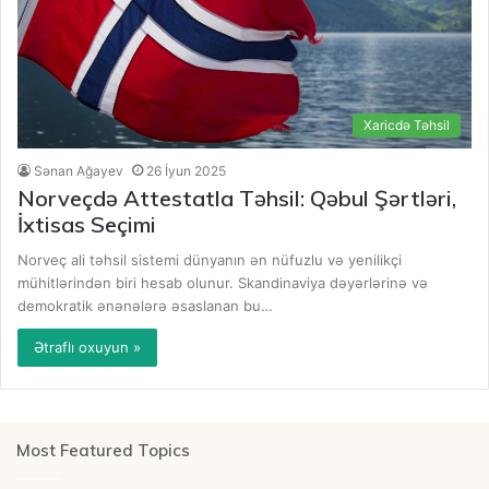
Xaricdə Təhsil
Sənan Ağayev
26 İyun 2025
Norveçdə Attestatla Təhsil: Qəbul Şərtləri,
İxtisas Seçimi
Norveç ali təhsil sistemi dünyanın ən nüfuzlu və yenilikçi
mühitlərindən biri hesab olunur. Skandinaviya dəyərlərinə və
demokratik ənənələrə əsaslanan bu…
Ətraflı oxuyun »
Most Featured Topics