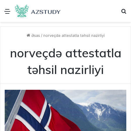
Menu
A
Əsas
/
norveçdə attestatla təhsil nazirliyi
norveçdə attestatla
təhsil nazirliyi