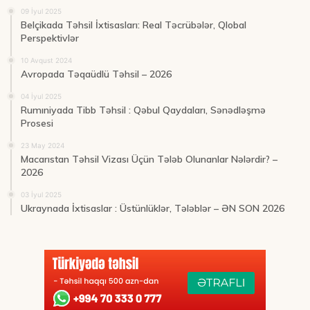
09 İyul 2025
Belçikada Təhsil İxtisasları: Real Təcrübələr, Qlobal
Perspektivlər
10 Avqust 2024
Avropada Təqaüdlü Təhsil – 2026
04 İyul 2025
Rumıniyada Tibb Təhsil : Qəbul Qaydaları, Sənədləşmə
Prosesi
23 May 2024
Macarıstan Təhsil Vizası Üçün Tələb Olunanlar Nələrdir? –
2026
03 İyul 2025
Ukraynada İxtisaslar : Üstünlüklər, Tələblər – ƏN SON 2026