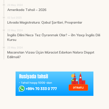
23 May 2024
Amerikada Təhsil – 2026
02 İyul 2025
Litvada Magistratura: Qəbul Şərtləri, Proqramlar
23 May 2024
İngilis Dilini Necə Tez Öyrənmək Olar? – Ən Yaxşı İngilis Dili
Kursu
23 May 2024
Macarıstan Vizası Üçün Müraciət Edərkən Nələrə Diqqət
Edilməli?