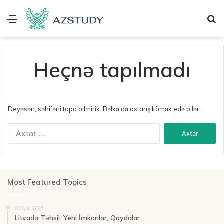
Menu
A
Heçnə tapılmadı
Deyəsən, səhifəni tapa bilmirik. Bəlkə də axtarış kömək edə bilər.
A
x
t
a
r
ı
Most Featured Topics
ş
:
01 İyul 2025
Litvada Təhsil: Yeni İmkanlar, Qaydalar