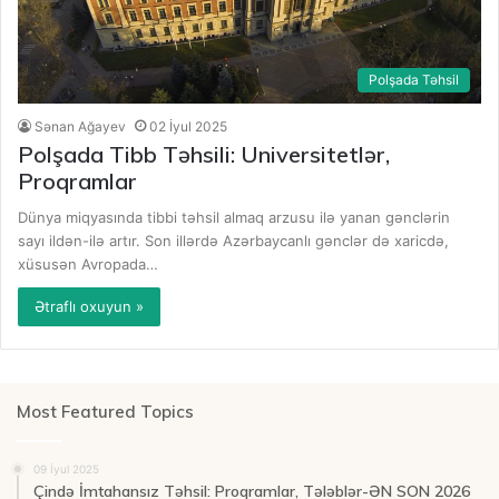
Polşada Təhsil
Sənan Ağayev
02 İyul 2025
Polşada Tibb Təhsili: Universitetlər,
Proqramlar
Dünya miqyasında tibbi təhsil almaq arzusu ilə yanan gənclərin
sayı ildən-ilə artır. Son illərdə Azərbaycanlı gənclər də xaricdə,
xüsusən Avropada…
Ətraflı oxuyun »
Most Featured Topics
09 İyul 2025
Çində İmtahansız Təhsil: Proqramlar, Tələblər-ƏN SON 2026