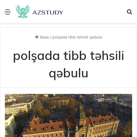
Menu
A
Əsas
/
polşada tibb təhsili qəbulu
polşada tibb təhsili
qəbulu