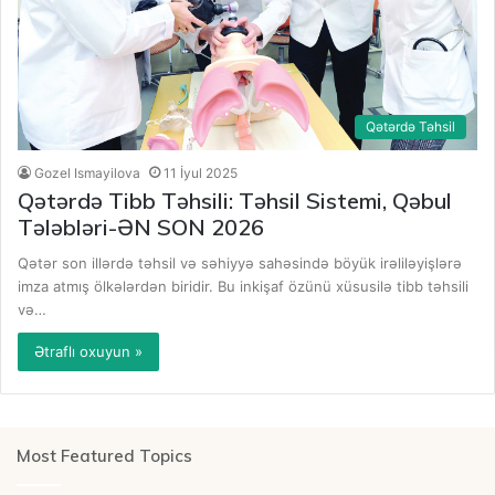
Qətərdə Təhsil
Gozel Ismayilova
11 İyul 2025
Qətərdə Tibb Təhsili: Təhsil Sistemi, Qəbul
Tələbləri-ƏN SON 2026
Qətər son illərdə təhsil və səhiyyə sahəsində böyük irəliləyişlərə
imza atmış ölkələrdən biridir. Bu inkişaf özünü xüsusilə tibb təhsili
və…
Ətraflı oxuyun »
Most Featured Topics