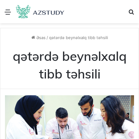
Menu
A
Əsas
/
qətərdə beynəlxalq tibb təhsili
qətərdə beynəlxalq
tibb təhsili