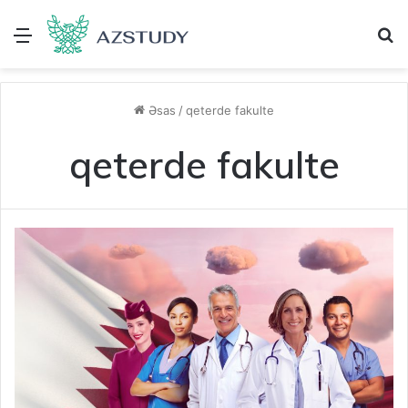
Menu
A
Əsas
/
qeterde fakulte
qeterde fakulte