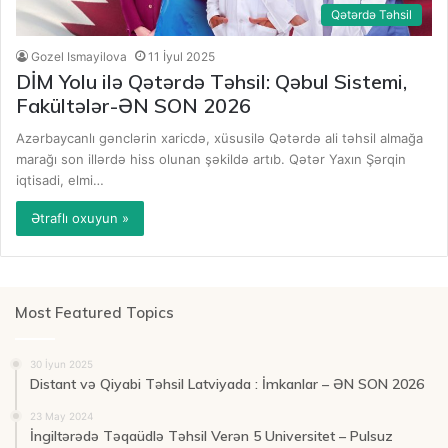
Qətərdə Təhsil
Gozel Ismayilova
11 İyul 2025
DİM Yolu ilə Qətərdə Təhsil: Qəbul Sistemi,
Fakültələr-ƏN SON 2026
Azərbaycanlı gənclərin xaricdə, xüsusilə Qətərdə ali təhsil almağa
marağı son illərdə hiss olunan şəkildə artıb. Qətər Yaxın Şərqin
iqtisadi, elmi…
Ətraflı oxuyun »
Most Featured Topics
30 İyun 2025
Distant və Qiyabi Təhsil Latviyada : İmkanlar – ƏN SON 2026
23 May 2024
İngiltərədə Təqaüdlə Təhsil Verən 5 Universitet – Pulsuz