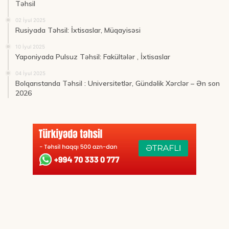
Təhsil
02 İyul 2025
Rusiyada Təhsil: İxtisaslar, Müqayisəsi
10 İyul 2025
Yaponiyada Pulsuz Təhsil: Fakültələr , İxtisaslar
04 İyul 2025
Bolqarıstanda Təhsil : Universitetlər, Gündəlik Xərclər – Ən son
2026