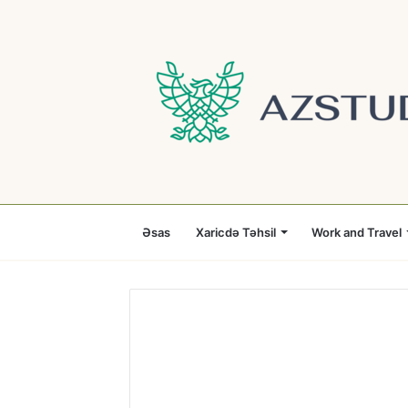
Əsas
Xaricdə Təhsil
Work and Travel