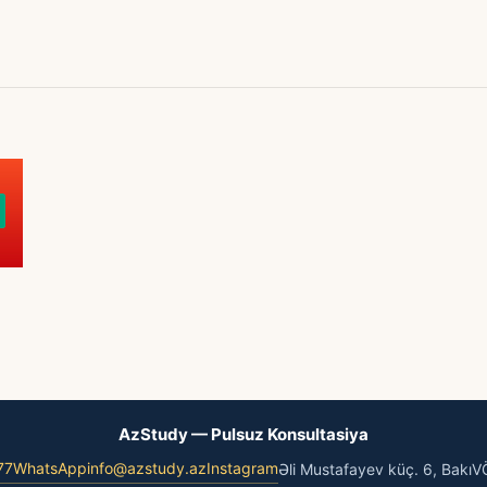
AzStudy — Pulsuz Konsultasiya
77
WhatsApp
info@azstudy.az
Instagram
Əli Mustafayev küç. 6, Bakı
V