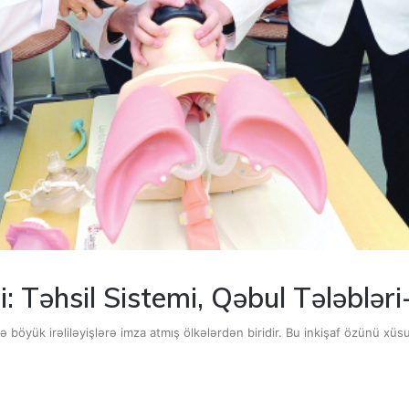
i: Təhsil Sistemi, Qəbul Tələbl
 böyük irəliləyişlərə imza atmış ölkələrdən biridir. Bu inkişaf özünü xüsu