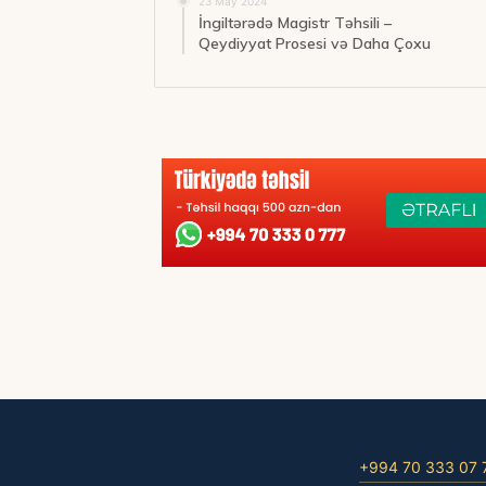
23 May 2024
İngiltərədə Magistr Təhsili –
Qeydiyyat Prosesi və Daha Çoxu
+994 70 333 07 