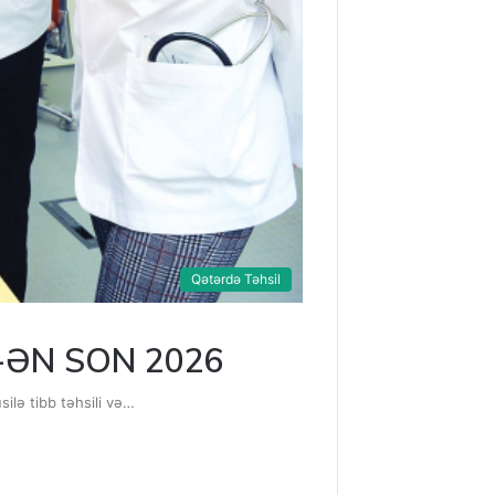
Qətərdə Təhsil
əri-ƏN SON 2026
silə tibb təhsili və…