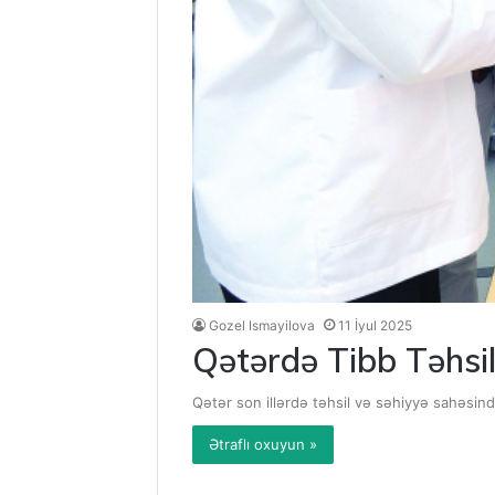
Gozel Ismayilova
11 İyul 2025
Qətərdə Tibb Təhsil
Qətər son illərdə təhsil və səhiyyə sahəsində
Ətraflı oxuyun »