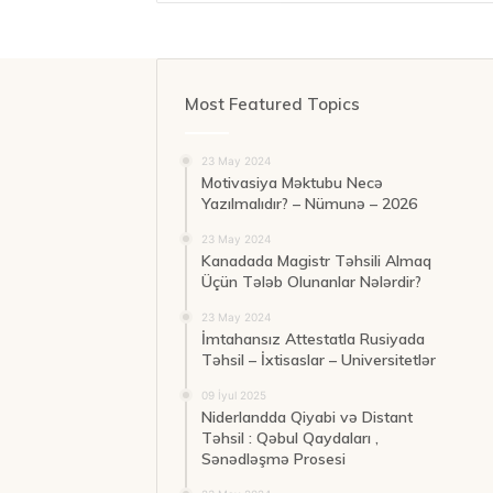
Most Featured Topics
23 May 2024
Motivasiya Məktubu Necə
Yazılmalıdır? – Nümunə – 2026
23 May 2024
Kanadada Magistr Təhsili Almaq
Üçün Tələb Olunanlar Nələrdir?
23 May 2024
İmtahansız Attestatla Rusiyada
Təhsil – İxtisaslar – Universitetlər
09 İyul 2025
Niderlandda Qiyabi və Distant
Təhsil : Qəbul Qaydaları ,
Sənədləşmə Prosesi