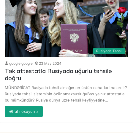
Rusiyada Təhsil
google google
23 May 2024
Tək attestatla Rusiyada uğurlu təhsilə
doğru
MÜNDƏRİCAT Rusiyada təhsil almağın ən üstün cəhətləri nələrdir?
Rusiyada təhsil sisteminin özünəməxsusluğuBəs yalnız attestatla
bu mümkündür? Rusiya dünya üzrə təhsil keyfiyyətinə…
Ətraflı oxuyun »