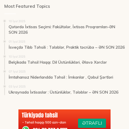
Most Featured Topics
10 İyul 2025
Qətərdə İxtisas Seçimi: Fakültələr, İxtisas Proqramları-ƏN
SON 2026
01 İyul 2025
İsveçdə Tibb Təhsili : Tələblər, Praktik təcrübə – ƏN SON 2026
10 İyul 2025
Belçikada Təhsil Haqqı: Dil Üstünlükləri, Əlavə Xərclər
07 İyul 2025
İmtahansız Niderlandda Təhsil : İmkanlar , Qəbul Şərtləri
03 İyul 2025
Ukraynada İxtisaslar : Üstünlüklər, Tələblər – ƏN SON 2026