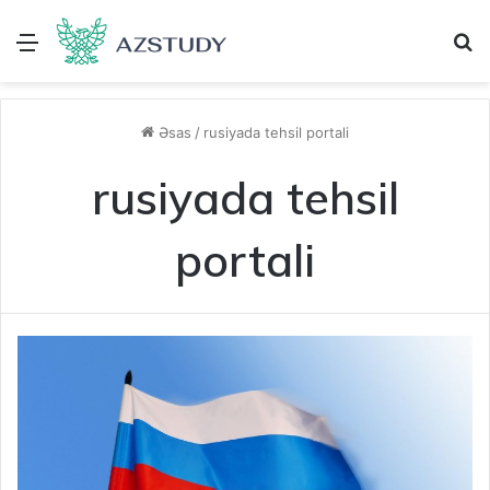
Menu
A
Əsas
/
rusiyada tehsil portali
rusiyada tehsil
portali