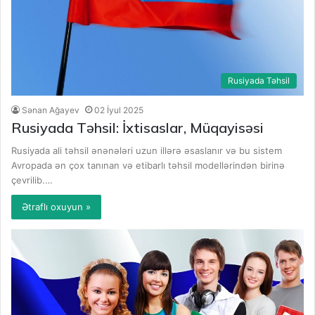
Rusiyada Təhsil
Sənan Ağayev
02 İyul 2025
Rusiyada Təhsil: İxtisaslar, Müqayisəsi
Rusiyada ali təhsil ənənələri uzun illərə əsaslanır və bu sistem
Avropada ən çox tanınan və etibarlı təhsil modellərindən birinə
çevrilib.…
Ətraflı oxuyun »