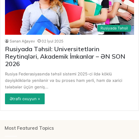
Rusiyada Təhsil
Sənan Ağayev
02 İyul 2025
Rusiyada Təhsil: Universitetlərin
Reytinqləri, Akademik İmkanlar – ƏN SON
2026
Rusiya Federasiyasında təhsil sistemi 2025-ci ildə köklü
dəyişikliklərlə yenilənir və bu proses həm yerli, həm də xarici
tələbələr üçün geniş…
Ətraflı oxuyun »
Most Featured Topics