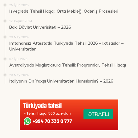
25 İyun 2025
İsveçrədə Təhsil Haqqı: Orta Məbləğ, Ödəniş Prosesləri
12 Avqust 2024
Bakı Dövlət Univerisiteti – 2026
23 May 2024
İmtahansız Attestatla Türkiyədə Təhsil 2026 – İxtisaslar –
Universitetlər
07 İyul 2025
Avstraliyada Magistratura Təhsili: Proqramlar, Təhsil Haqqı
23 May 2024
İtaliyanın Ən Yaxşı Universitetləri Hansılardır? – 2026