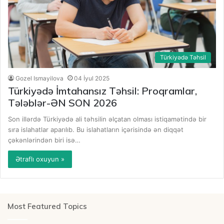
Türkiyədə Təhsil
Gozel Ismayilova
04 İyul 2025
Türkiyədə İmtahansız Təhsil: Proqramlar,
Tələblər-ƏN SON 2026
Son illərdə Türkiyədə ali təhsilin əlçatan olması istiqamətində bir
sıra islahatlar aparılıb. Bu islahatların içərisində ən diqqət
çəkənlərindən biri isə…
Ətraflı oxuyun »
Most Featured Topics