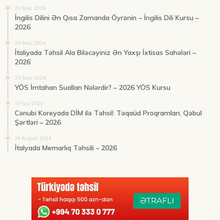
23 May 2024
İngilis Dilini Ən Qısa Zamanda Öyrənin – İngilis Dili Kursu –
2026
23 May 2024
İtaliyada Təhsil Ala Biləcəyiniz Ən Yaxşı İxtisas Sahələri –
2026
23 May 2024
YÖS İmtahan Sualları Nələrdir? – 2026 YÖS Kursu
10 İyul 2025
Cənubi Koreyada DİM ilə Təhsil: Təqaüd Proqramları, Qəbul
Şərtləri – 2026
14 Avqust 2024
İtalyada Memarlıq Təhsili – 2026