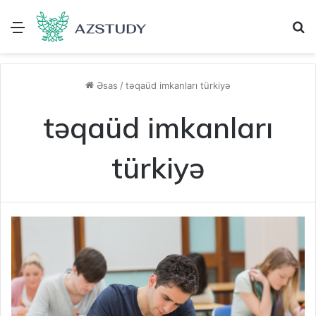
Menu
A
Əsas
/
təqaüd imkanları türkiyə
təqaüd imkanları
türkiyə