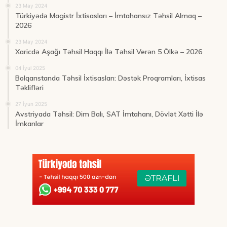
23 May 2024
Türkiyədə Magistr İxtisasları – İmtahansız Təhsil Almaq –
2026
23 May 2024
Xaricdə Aşağı Təhsil Haqqı İlə Təhsil Verən 5 Ölkə – 2026
04 İyul 2025
Bolqarıstanda Təhsil İxtisasları: Dəstək Proqramları, İxtisas
Təklifləri
27 İyun 2025
Avstriyada Təhsil: Dim Balı, SAT İmtahanı, Dövlət Xətti İlə
İmkanlar