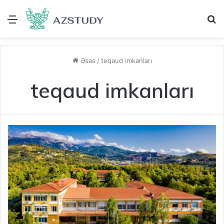
Menu
A
Əsas
/
teqaud imkanları
teqaud imkanları