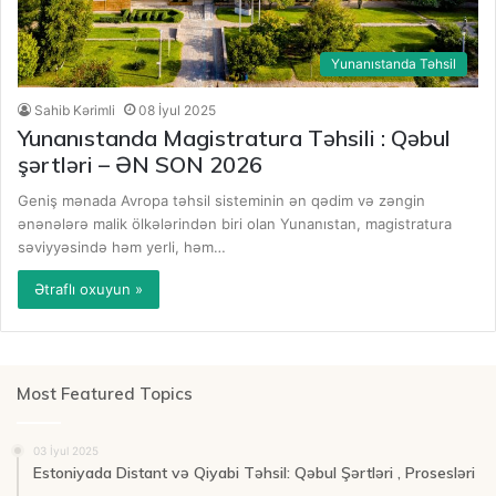
Yunanıstanda Təhsil
Sahib Kərimli
08 İyul 2025
Yunanıstanda Magistratura Təhsili : Qəbul
şərtləri – ƏN SON 2026
Geniş mənada Avropa təhsil sisteminin ən qədim və zəngin
ənənələrə malik ölkələrindən biri olan Yunanıstan, magistratura
səviyyəsində həm yerli, həm…
Ətraflı oxuyun »
Most Featured Topics
03 İyul 2025
Estoniyada Distant və Qiyabi Təhsil: Qəbul Şərtləri , Prosesləri