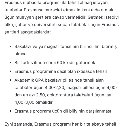
Erasmus mübadilə proqramı ilə təhsil almaq istəyən
tələbələr Erasmusa müraciət etmək imkanı əldə etmək
üçün müəyyən şərtlərə cavab verməlidir. Getmək istədiyi
ölkə, şəhər və universiteti seçən tələbələr üçün Erasmus
şərtləri aşağıdakılardır:
Bakalavr və ya magistr təhsilinin birinci ilini bitirmiş
olmaq
Bir tədris ilində cəmi 60 kredit götürmək
Erasmus proqramına daxil olan ixtisasda təhsil
Akademik GPA bakalavr pilləsində təhsil alan
tələbələr üçün 4,00-2,20, magistr pilləsi üçün 4,00-
dan ən azı 2,50, doktorantura tələbələri üçün isə
4,00-3,00 olmalıdır.
Erasmus proqramı üçün dil biliyinin qarşılanması
Eyni zamanda, Erasmus proqramı hər bir tələbəyə təhsil