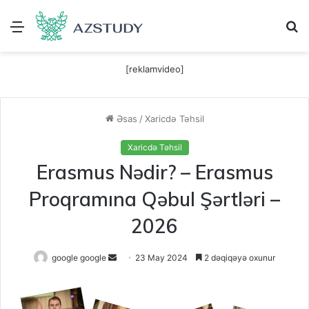
Menu
A
[reklamvideo]
Əsas
/
Xaricdə Təhsil
Xaricdə Təhsil
Erasmus Nədir? – Erasmus
Proqramına Qəbul Şərtləri –
2026
Send
google google
23 May 2024
2 dəqiqəyə oxunur
an
email