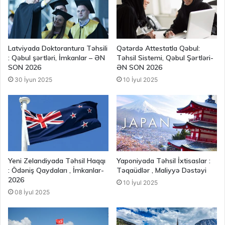
Latviyada Doktorantura Təhsili
Qətərdə Attestatla Qəbul:
: Qəbul şərtləri, İmkanlar – ƏN
Təhsil Sistemi, Qəbul Şərtləri-
SON 2026
ƏN SON 2026
30 İyun 2025
10 İyul 2025
Yeni Zelandiyada Təhsil Haqqı
Yaponiyada Təhsil İxtisaslar :
: Ödəniş Qaydaları , İmkanlar-
Təqaüdlər , Maliyyə Dəstəyi
2026
10 İyul 2025
08 İyul 2025