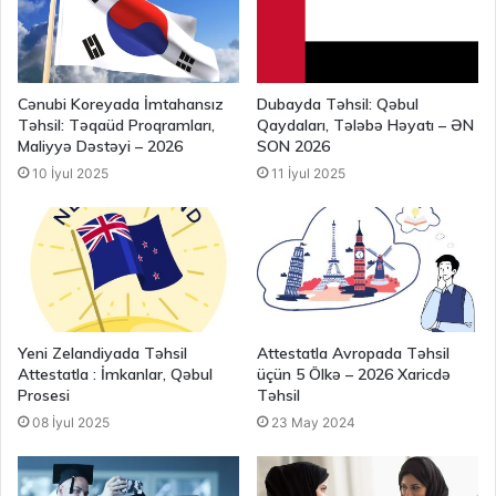
Cənubi Koreyada İmtahansız
Dubayda Təhsil: Qəbul
Təhsil: Təqaüd Proqramları,
Qaydaları, Tələbə Həyatı – ƏN
Maliyyə Dəstəyi – 2026
SON 2026
10 İyul 2025
11 İyul 2025
Yeni Zelandiyada Təhsil
Attestatla Avropada Təhsil
Attestatla : İmkanlar, Qəbul
üçün 5 Ölkə – 2026 Xaricdə
Prosesi
Təhsil
08 İyul 2025
23 May 2024