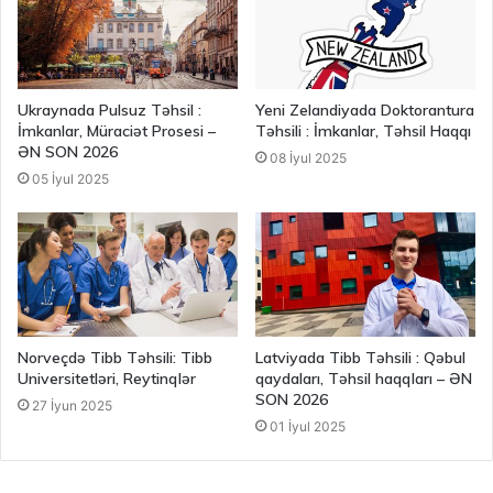
Ukraynada Pulsuz Təhsil :
Yeni Zelandiyada Doktorantura
İmkanlar, Müraciət Prosesi –
Təhsili : İmkanlar, Təhsil Haqqı
ƏN SON 2026
08 İyul 2025
05 İyul 2025
Norveçdə Tibb Təhsili: Tibb
Latviyada Tibb Təhsili : Qəbul
Universitetləri, Reytinqlər
qaydaları, Təhsil haqqları – ƏN
SON 2026
27 İyun 2025
01 İyul 2025