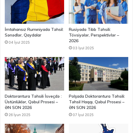
İmtahansız Rumıniyada Təhsil:
Rusiyada Tibb Təhsili:
Sənədlər, Qaydalar
Tövsiyələr, Perspektivlər –
2026
04 İyul 2025
03 İyul 2025
Doktorantura Təhsili İsveçdə :
Polşada Doktorantura Təhsili:
Üstünlüklər, Qəbul Prosesi –
Təhsil Haqqı, Qəbul Prosesi –
ƏN SON 2026
ƏN SON 2026
26 İyun 2025
07 İyul 2025