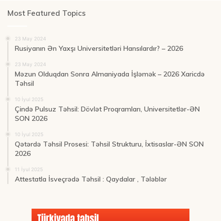
Most Featured Topics
23 May 2024
Rusiyanın Ən Yaxşı Universitetləri Hansılardır? – 2026
23 May 2024
Məzun Olduqdan Sonra Almaniyada İşləmək – 2026 Xaricdə
Təhsil
10 İyul 2025
Çində Pulsuz Təhsil: Dövlət Proqramları, Universitetlər-ƏN
SON 2026
10 İyul 2025
Qətərdə Təhsil Prosesi: Təhsil Strukturu, İxtisaslar-ƏN SON
2026
11 İyul 2025
Attestatla İsveçrədə Təhsil : Qaydalar , Tələblər