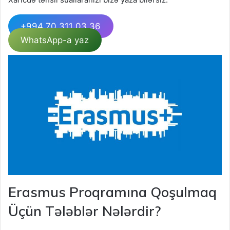
+994 70 311 03 36
WhatsApp-a yaz
Erasmus Proqramına Qoşulmaq
Üçün Tələblər Nələrdir?