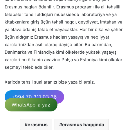
Erasmus haqları ödənilir. Erasmus proqramı ilə ali təhsilli
tələbələr təhsil aldıqları müəssisədə laboratoriya və ya
kitabxanlara giriş üçün təhsil haqqı, qeydiyyat, imtahan və
ya əlavə ödəniş tələb etməyəcəklər. Hər bir ölkə və şəhər
üçün aldığınız Erasmus haqları yaşayış və nəqliyyat
xərclərinizdən asılı olaraq dəyişə bilər. Bu baxımdan,
Danimarka və Finlandiya kimi ölkələrdə yüksək yaşayış
xərcləri bu ölkənin əvəzinə Polşa və Estoniya kimi ölkələri
seçməyi tələb edə bilər.
Xaricdə təhsil suallaranızı bizə yaza bilərsiz.
+994 70 311 03 36
WhatsApp-a yaz
erasmus
erasmus haqqinda