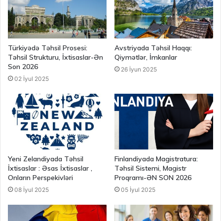
Türkiyədə Təhsil Prosesi:
Avstriyada Təhsil Haqqı:
Təhsil Strukturu, İxtisaslar-Ən
Qiymətlər, İmkanlar
Son 2026
26 İyun 2025
02 İyul 2025
Yeni Zelandiyada Təhsil
Finlandiyada Magistratura:
İxtisaslar : Əsas İxtisaslar ,
Təhsil Sistemi, Magistr
Onların Perspekivləri
Proqramı-ƏN SON 2026
08 İyul 2025
05 İyul 2025