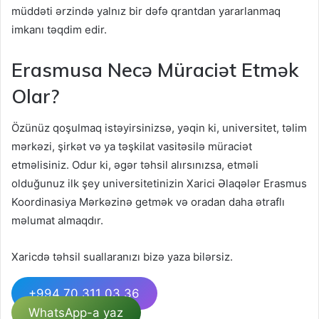
müddəti ərzində yalnız bir dəfə qrantdan yararlanmaq
imkanı təqdim edir.
Erasmusa Necə Müraciət Etmək
Olar?
Özünüz qoşulmaq istəyirsinizsə, yəqin ki, universitet, təlim
mərkəzi, şirkət və ya təşkilat vasitəsilə müraciət
etməlisiniz. Odur ki, əgər təhsil alırsınızsa, etməli
olduğunuz ilk şey universitetinizin Xarici Əlaqələr Erasmus
Koordinasiya Mərkəzinə getmək və oradan daha ətraflı
məlumat almaqdır.
Xaricdə təhsil suallaranızı bizə yaza bilərsiz.
+994 70 311 03 36
WhatsApp-a yaz