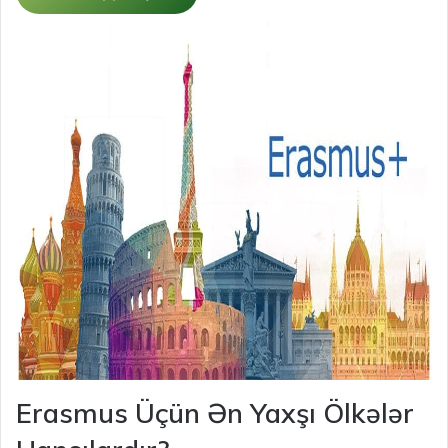
Erasmus Üçün Ən Yaxşı Ölkələr