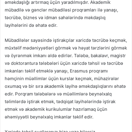
əməkdaşlığı artırmaq üçün yaradılmışdır. Akademik
mübadilə və gənclər mübadiləsi proqramları ilə yanaşı,
təcrübə, biznes və idman sahələrində məkdaşlıq
layihələrini də əhatə edir.
Mübadilələr sayəsində iştirakçılar xaricdə təcrübə keçmək,
müxtəlif mədəniyyətləri görmək və həyat tərzlərini görmək
və öyrənmək imkanı əldə edirlər. Tələbə, bakalavr, magistr
və doktorantura tələbələri üçün xaricdə təhsil və təcrübə
imkanları təklif etməklə yanaşı, Erasmus proqramı
həmçinin müəllimlər üçün kurslar keçmək, mühazirələr
oxumaq və bir sıra akademik layihə əməkdaşlıqlarını əhatə
edir. Porqram tələbələrə və müəllimlərə beynəlxalq
təlimlərdə iştirak etmək, tədqiqat layihələrində iştirak
etmək və akademik kurikulumlar hazırlamaq üçün
əhəmiyyətli beynəlxalq imkanlar təklif edir.
Xaricdə təhsil suallaranızı bizə yaza bilərsiz.