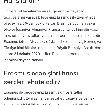
Hansılardır?
Universitet həyatınızın ən rəngarəng və həyəcanlı
təcrübələrini yaşaya biləcəyiniz Erasmus ilə ziyarət edə
biləcəyiniz 30-dan çox ölkə var. Erasmus üçün ən yaxşı
ölkələr İspaniya, Almaniya, Fransa və İtaliya kimi dünyaca
məşhur universitetləri və təhsil proqramları olan ölkələrdir.
Erasmus bütün Aİ-yə üzv dövlətləri və İslandiya, Norveç və
Türkiyə kimi ölkələri əhatə edir. Böyük Britaniya Brexit-dən
sonra 31 dekabr 2020-ci ildə Erasmus proqramında
iştirakını dayandırmışdır.
Erasmus ödənişləri hansı
xərcləri əhatə edir?
Erasmus ilə gedəcəyiniz Erasmus universitetləri
ödənişsizdir. Eyni zamanda, səyahət, yaşayış və yemək
kimi xərclərinizi ödəmək üçün ölkəyə görə dəyişən