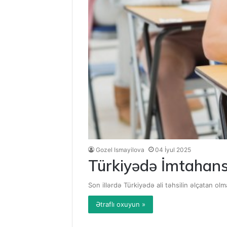
Gozel Ismayilova
04 İyul 2025
Türkiyədə İmtahans
Son illərdə Türkiyədə ali təhsilin əlçatan olm
Ətraflı oxuyun »