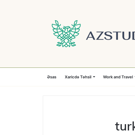
Əsas
Xaricdə Təhsil
Work and Travel
tur