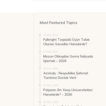
Most Featured Topics
23 May 2024
Fulbright Təqaüdü Üçün Tələb
Olunan Sənədlər Hansılardır?
23 May 2024
Məzun Olduqdan Sonra İtaliyada
İşləmək – 2026
18 İyun 2024
Azstudy : Respublika Şahmat
Turnirinə Dəstək Verir
23 May 2024
Polşanın Ən Yaxşı Universitetləri
Hansılardır? – 2026
23 May 2024