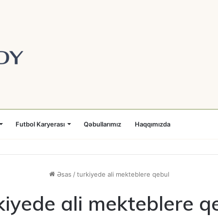
Futbol Karyerası
Qəbullarımız
Haqqımızda
Əsas
/
turkiyede ali mekteblere qebul
kiyede ali mekteblere q