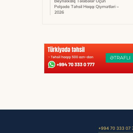
Beynəlxalq Tələbələr Üçün
Polşada Təhsil Haqqı Qiymətləri –
2026
+994 70 333 07 