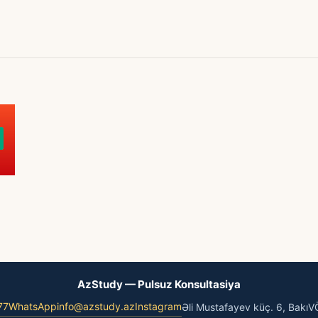
AzStudy — Pulsuz Konsultasiya
77
WhatsApp
info@azstudy.az
Instagram
Əli Mustafayev küç. 6, Bakı
V