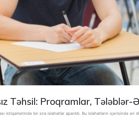
ız Təhsil: Proqramlar, Tələblə
ası istiqamətində bir sıra islahatlar aparılıb. Bu islahatların içərisində ən