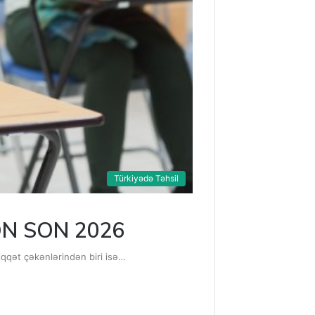
Türkiyədə Təhsil
r-ƏN SON 2026
 diqqət çəkənlərindən biri isə…