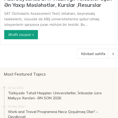
Ən Yaxşı Məsləhətlər, Kurslar ,Resurslar
SAT (Scholastic Assessment Test) imtahanı, beynəlxalq
tələbələrin, xüsusilə də ABŞ universitetlərinə qəbul olmaq
istəyənlərin qarşısına çıxan mühüm bir testdir. Bu…
Ətraflı oxuyun »
Növbəti səhifə
Most Featured Topics
03 İyul 2025
Türkiyədə Təhsil Haqqları: Universitetlər, İxtisaslar üzrə
Maliyyə Xərcləri- ƏN SON 2026
23 May 2024
Work and Travel Proqramına Necə Qoşulmaq Olar? –
Qeydiyyat