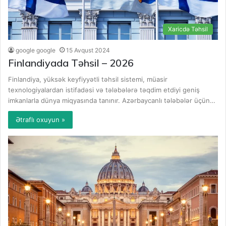
Xaricdə Təhsil
google google
15 Avqust 2024
Finlandiyada Təhsil – 2026
Finlandiya, yüksək keyfiyyətli təhsil sistemi, müasir
texnologiyalardan istifadəsi və tələbələrə təqdim etdiyi geniş
imkanlarla dünya miqyasında tanınır. Azərbaycanlı tələbələr üçün…
Ətraflı oxuyun »