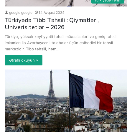
Türkiyədə Təhsil
google google
14 Avqust 2024
Türkiyədə Tibb Təhsili : Qiymətlər ,
Univerisitetlər – 2026
Türkiyə, yüksək keyfiyyətli təhsil müəssisələri və geniş təhsil
imkanları ilə Azərbaycanlı tələbələr üçün cəlbedici bir təhsil
mərkəzidir. Tibb təhsili, həm…
Ətraflı oxuyun »