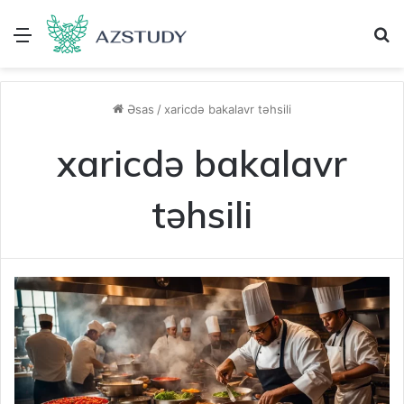
Menu
A
Əsas
/
xaricdə bakalavr təhsili
xaricdə bakalavr
təhsili