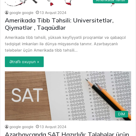
google google
13 Avqust 2024
Amerikada Tibb Təhsili: Universitetlər,
Qiymətlər , Təqaüdlər
Amerikada tibb təhsili, yüksək keyfiyyətli proqramlar və qabaqcıl
tədqiqat imkanları ilə dünya miqyasında tanınır. Azərbaycanlı
tələbələr üçün Amerikada tibb təhsili…
Ətraflı oxuyun »
DİM
google google
13 Avqust 2024
Azərbaycanda SAT Hazırlığı: Tələbələr üçün