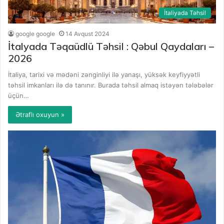
İtaliyada Təhsil
google google
14 Avqust 2024
İtalyada Təqaüdlü Təhsil : Qəbul Qaydaları –
2026
İtaliya, tarixi və mədəni zənginliyi ilə yanaşı, yüksək keyfiyyətli
təhsil imkanları ilə də tanınır. Burada təhsil almaq istəyən tələbələr
üçün…
Ətraflı oxuyun »