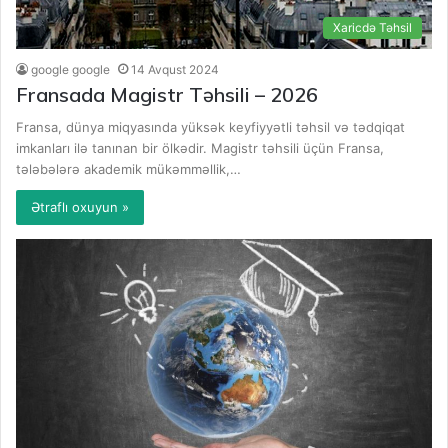
Xaricdə Təhsil
google google
14 Avqust 2024
Fransada Magistr Təhsili – 2026
Fransa, dünya miqyasında yüksək keyfiyyətli təhsil və tədqiqat
imkanları ilə tanınan bir ölkədir. Magistr təhsili üçün Fransa,
tələbələrə akademik mükəmməllik,…
Ətraflı oxuyun »