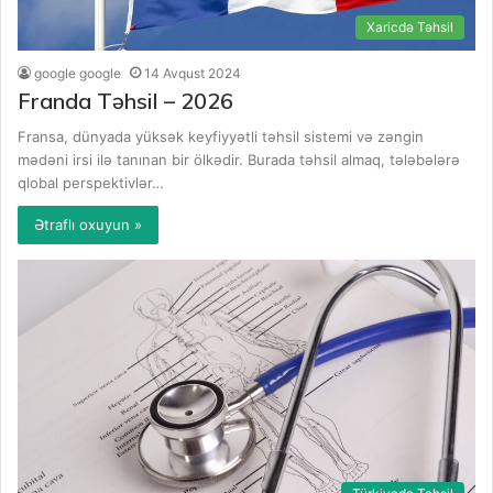
Xaricdə Təhsil
google google
14 Avqust 2024
Franda Təhsil – 2026
Fransa, dünyada yüksək keyfiyyətli təhsil sistemi və zəngin
mədəni irsi ilə tanınan bir ölkədir. Burada təhsil almaq, tələbələrə
qlobal perspektivlər…
Ətraflı oxuyun »