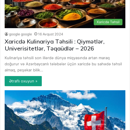
Xaricdə Təhsil
google google
16 Avqust 2024
Xaricdə Kulinariya Təhsili : Qiymətlər,
Univerisitetlər, Təqaüdlər – 2026
Kulinariya təhsili son illərdə dünya miqyasında artan maraq
doğurur və Azərbaycanlı tələbələr üçün xaricdə bu sahədə təhsil
almaq, peşəkar bilik…
Ətraflı oxuyun »