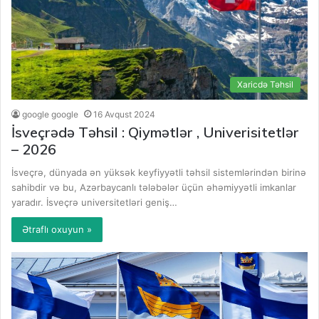
Xaricdə Təhsil
google google
16 Avqust 2024
İsveçrədə Təhsil : Qiymətlər , Univerisitetlər
– 2026
İsveçrə, dünyada ən yüksək keyfiyyətli təhsil sistemlərindən birinə
sahibdir və bu, Azərbaycanlı tələbələr üçün əhəmiyyətli imkanlar
yaradır. İsveçrə universitetləri geniş…
Ətraflı oxuyun »