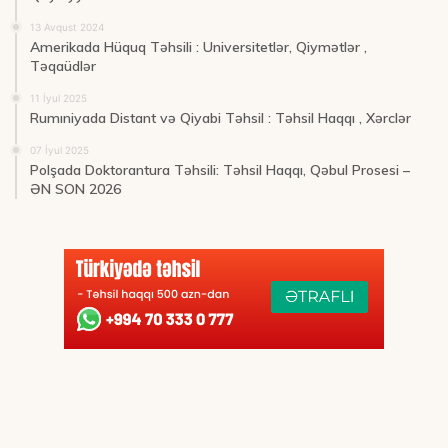
13 Avqust 2024
Amerikada Hüquq Təhsili : Universitetlər, Qiymətlər ,
Təqaüdlər
11 İyul 2025
Rumıniyada Distant və Qiyabi Təhsil : Təhsil Haqqı , Xərclər
07 İyul 2025
Polşada Doktorantura Təhsili: Təhsil Haqqı, Qəbul Prosesi –
ƏN SON 2026