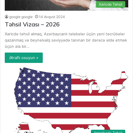
Xaricdə Təhsil
google google
14 Avqust 2024
Təhsil Vizası – 2026
Xaricdə təhsil almaq, Azərbaycanlı tələbələr üçün yeni təcrübələr
qazanmaq və beynəlxalq səviyyədə tanınan bir dərəcə əldə etmək
üçün əla bir…
Ətraflı oxuyun »
Amerikada Təhsil