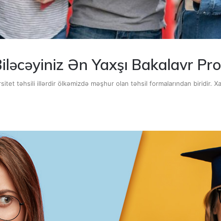
Biləcəyiniz Ən Yaxşı Bakalavr Pr
itet təhsili illərdir ölkəmizdə məşhur olan təhsil formalarından biridir. X