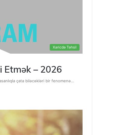
Xaricdə Təhsil
i Etmək – 2026
asanlıqla çata biləcəkləri bir fenomenə…