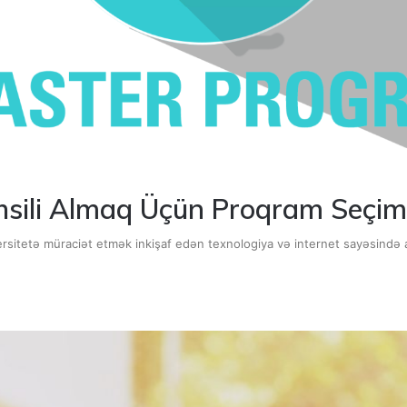
hsili Almaq Üçün Proqram Seçim
ersitetə müraciət etmək inkişaf edən texnologiya və internet sayəsində 