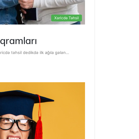
Xaricdə Təhsil
oqramları
aricdə təhsil dedikdə ilk ağıla gələn…