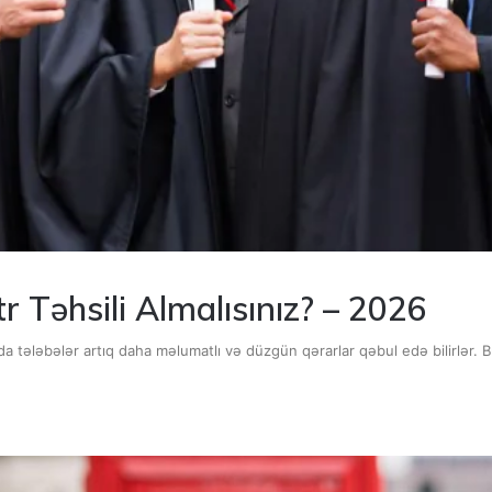
r Təhsili Almalısınız? – 2026
da tələbələr artıq daha məlumatlı və düzgün qərarlar qəbul edə bilirlər.