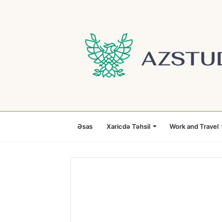
Əsas
Xaricdə Təhsil
Work and Travel