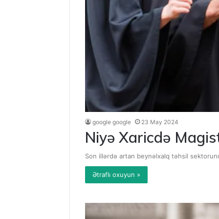
google google
23 May 2024
Niyə Xaricdə Magist
Son illərdə artan beynəlxalq təhsil sektorun
Ətraflı oxuyun »