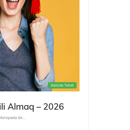
Xaricdə Təhsil
ili Almaq – 2026
ə Avropada bir…