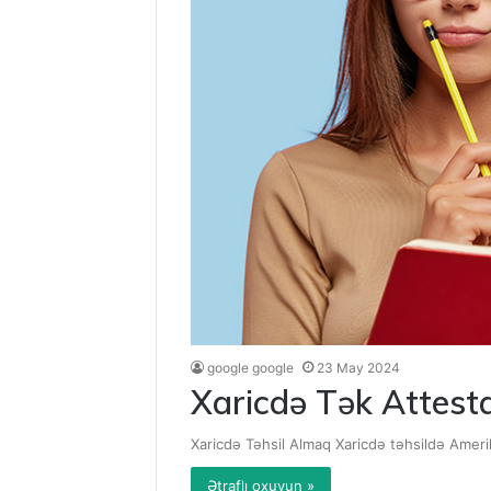
google google
23 May 2024
Xaricdə Tək Attest
Xaricdə Təhsil Almaq Xaricdə təhsildə Amerika
Ətraflı oxuyun »