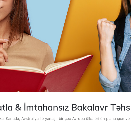
atla & İmtahansız Bakalavr Təhs
, Kanada, Avstraliya ilə yanaşı, bir çox Avropa ölkələri ön plana çıxır v