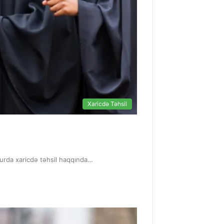
Xaricdə Təhsil
 Burda xaricdə təhsil haqqında…