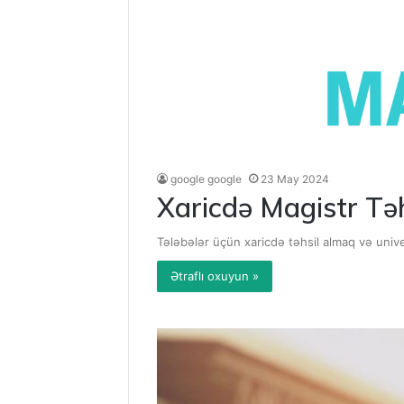
google google
23 May 2024
Xaricdə Magistr Tə
Tələbələr üçün xaricdə təhsil almaq və univ
Ətraflı oxuyun »