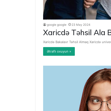
google google
23 May 2024
Xaricdə Təhsil Ala 
Xaricdə Bakalavr Təhsil Almaq Xaricdə univers
Ətraflı oxuyun »