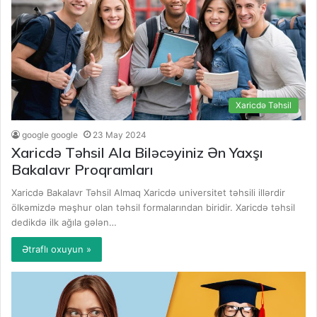
Xaricdə Təhsil
google google
23 May 2024
Xaricdə Təhsil Ala Biləcəyiniz Ən Yaxşı
Bakalavr Proqramları
Xaricdə Bakalavr Təhsil Almaq Xaricdə universitet təhsili illərdir
ölkəmizdə məşhur olan təhsil formalarından biridir. Xaricdə təhsil
dedikdə ilk ağıla gələn…
Ətraflı oxuyun »