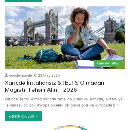
Xaricdə Təhsil
google google
23 May 2024
Xaricdə İmtahansız & IELTS Olmadan
Magistr Təhsili Alın – 2026
Xaricdə Təhsil Almaq Xaricdə təhsildə Amerika, Kanada, Avstraliya
ilə yanaşı, bir çox Avropa ölkələri ön plana çıxır və Avropada bir…
Ətraflı oxuyun »