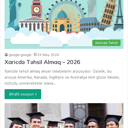
Xaricdə Təhsil
google google
23 May 2024
Xaricdə Təhsil Almaq – 2026
Xaricdə təhsil almaq əksər tələbələrin arzusudur. Üstəlik, bu
arzuya Amerika, Kanada, İngiltərə və Avstraliya kimi gözəl ölkələr,
nüfuzlu universitetlər əlavə…
Ətraflı oxuyun »