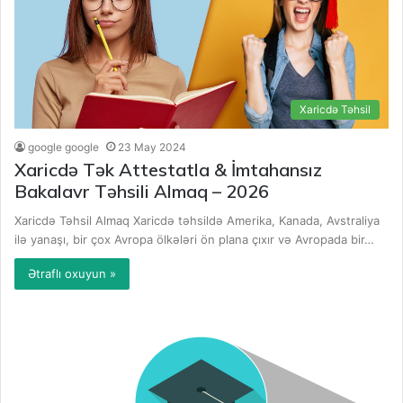
Xaricdə Təhsil
google google
23 May 2024
Xaricdə Tək Attestatla & İmtahansız
Bakalavr Təhsili Almaq – 2026
Xaricdə Təhsil Almaq Xaricdə təhsildə Amerika, Kanada, Avstraliya
ilə yanaşı, bir çox Avropa ölkələri ön plana çıxır və Avropada bir…
Ətraflı oxuyun »