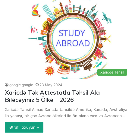
Xaricdə Təhsil
google google
23 May 2024
Xaricdə Tək Attestatla Təhsil Ala
Biləcəyiniz 5 Ölkə – 2026
Xaricdə Təhsil Almaq Xaricdə təhsildə Amerika, Kanada, Avstraliya
ilə yanaşı, bir çox Avropa ölkələri ilə ön plana çıxır və Avropada…
Ətraflı oxuyun »