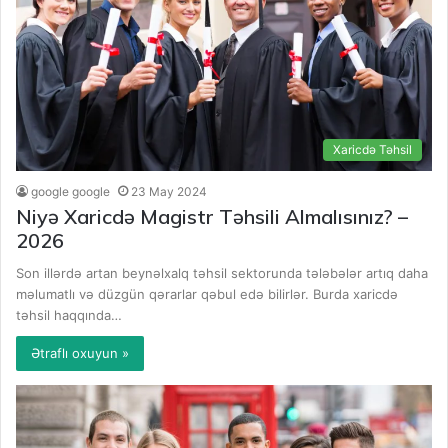
Xaricdə Təhsil
google google
23 May 2024
Niyə Xaricdə Magistr Təhsili Almalısınız? –
2026
Son illərdə artan beynəlxalq təhsil sektorunda tələbələr artıq daha
məlumatlı və düzgün qərarlar qəbul edə bilirlər. Burda xaricdə
təhsil haqqında…
Ətraflı oxuyun »