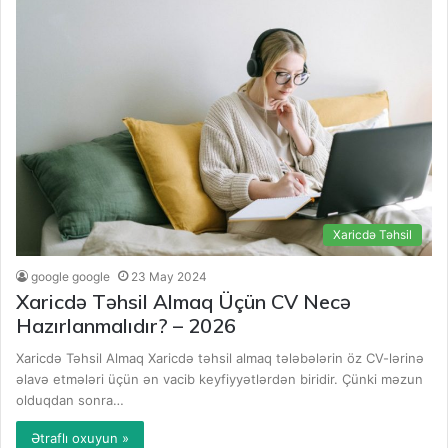
Xaricdə Təhsil
google google
23 May 2024
Xaricdə Təhsil Almaq Üçün CV Necə
Hazırlanmalıdır? – 2026
Xaricdə Təhsil Almaq Xaricdə təhsil almaq tələbələrin öz CV-lərinə
əlavə etmələri üçün ən vacib keyfiyyətlərdən biridir. Çünki məzun
olduqdan sonra…
Ətraflı oxuyun »