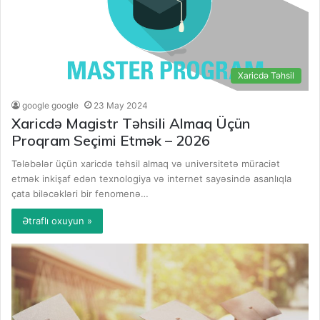
Xaricdə Təhsil
google google
23 May 2024
Xaricdə Magistr Təhsili Almaq Üçün
Proqram Seçimi Etmək – 2026
Tələbələr üçün xaricdə təhsil almaq və universitetə müraciət
etmək inkişaf edən texnologiya və internet sayəsində asanlıqla
çata biləcəkləri bir fenomenə…
Ətraflı oxuyun »