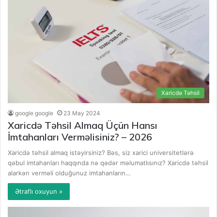
Xaricdə Təhsil
google google
23 May 2024
Xaricdə Təhsil Almaq Üçün Hansı
İmtahanları Verməlisiniz? – 2026
Xaricdə təhsil almaq istəyirsiniz? Bəs, siz xarici universitetlərə
qəbul imtahanları haqqında nə qədər məlumatlısınız? Xaricdə təhsil
alarkən verməli olduğunuz imtahanların…
Ətraflı oxuyun »