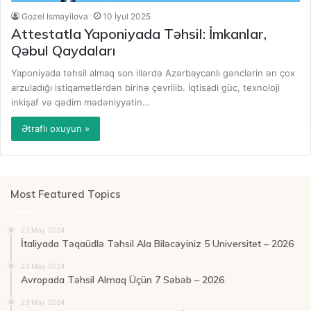
Gozel Ismayilova
10 İyul 2025
Attestatla Yaponiyada Təhsil: İmkanlar,
Qəbul Qaydaları
Yaponiyada təhsil almaq son illərdə Azərbaycanlı gənclərin ən çox
arzuladığı istiqamətlərdən birinə çevrilib. İqtisadi güc, texnoloji
inkişaf və qədim mədəniyyətin…
Ətraflı oxuyun »
Most Featured Topics
23 May 2024
İtaliyada Təqaüdlə Təhsil Ala Biləcəyiniz 5 Universitet – 2026
23 May 2024
Avropada Təhsil Almaq Üçün 7 Səbəb – 2026
23 May 2024