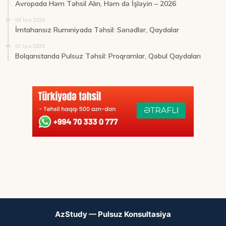
Avropada Həm Təhsil Alın, Həm də İşləyin – 2026
04 İyul 2025
İmtahansız Rumıniyada Təhsil: Sənədlər, Qaydalar
07 İyul 2025
Bolqarıstanda Pulsuz Təhsil: Proqramlar, Qəbul Qaydaları
AzStudy — Pulsuz Konsultasiya