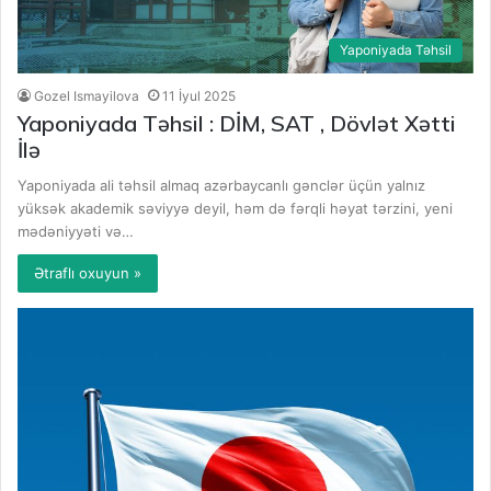
Yaponiyada Təhsil
Gozel Ismayilova
11 İyul 2025
Yaponiyada Təhsil : DİM, SAT , Dövlət Xətti
İlə
Yaponiyada ali təhsil almaq azərbaycanlı gənclər üçün yalnız
yüksək akademik səviyyə deyil, həm də fərqli həyat tərzini, yeni
mədəniyyəti və…
Ətraflı oxuyun »