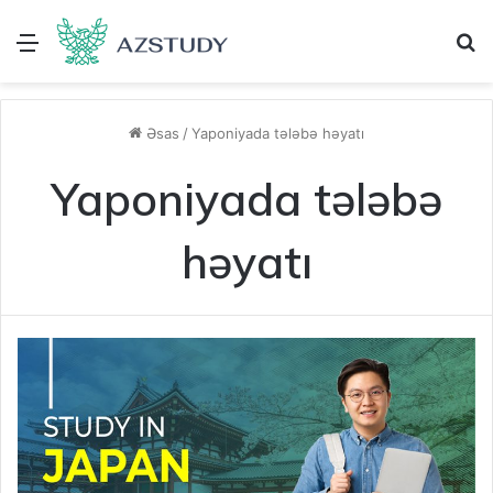
Menu
A
Əsas
/
Yaponiyada tələbə həyatı
Yaponiyada tələbə
həyatı