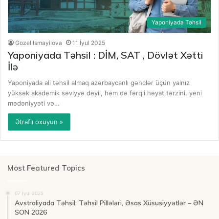
Yaponiyada Təhsil
Gozel Ismayilova
11 İyul 2025
Yaponiyada Təhsil : DİM, SAT , Dövlət Xətti
İlə
Yaponiyada ali təhsil almaq azərbaycanlı gənclər üçün yalnız
yüksək akademik səviyyə deyil, həm də fərqli həyat tərzini, yeni
mədəniyyəti və…
Ətraflı oxuyun »
Most Featured Topics
07 İyul 2025
Avstraliyada Təhsil: Təhsil Pillələri, Əsas Xüsusiyyətlər – ƏN
SON 2026