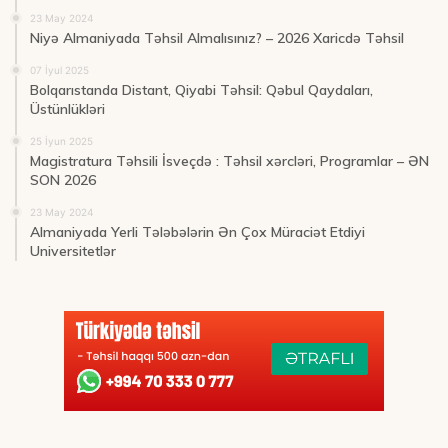
23 May 2024
Niyə Almaniyada Təhsil Almalısınız? – 2026 Xaricdə Təhsil
07 İyul 2025
Bolqarıstanda Distant, Qiyabi Təhsil: Qəbul Qaydaları,
Üstünlükləri
25 İyun 2025
Magistratura Təhsili İsveçdə : Təhsil xərcləri, Programlar – ƏN
SON 2026
23 May 2024
Almaniyada Yerli Tələbələrin Ən Çox Müraciət Etdiyi
Universitetlər