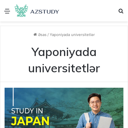
Menu
A
Əsas
/
Yaponiyada universitetlər
Yaponiyada
universitetlər