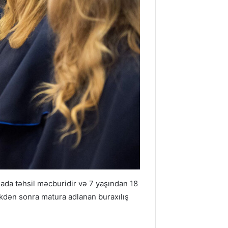
şada təhsil məcburidir və 7 yaşından 18
rdikdən sonra matura adlanan buraxılış