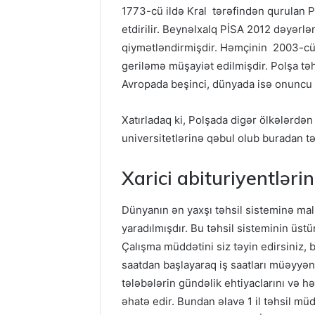
1773-cü ildə Kral tərəfindən qurulan Po
etdirilir. Beynəlxalq PİSA 2012 dəyərlən
qiymətləndirmişdir. Həmçinin 2003-cü 
geriləmə müşayiət edilmişdir. Polşa təh
Avropada beşinci, dünyada isə onuncu ə
Xatırladaq ki, Polşada digər ölkələrdən 
universitetlərinə qəbul olub buradan
Xarici abituriyentləri
Dünyanın ən yaxşı təhsil sisteminə mali
yaradılmışdır. Bu təhsil sisteminin üstü
Çalışma müddətini siz təyin edirsiniz, 
saatdan başlayaraq iş saatları müəyyən 
tələbələrin gündəlik ehtiyaclarını və hə
əhatə edir. Bundan əlavə 1 il təhsil müd