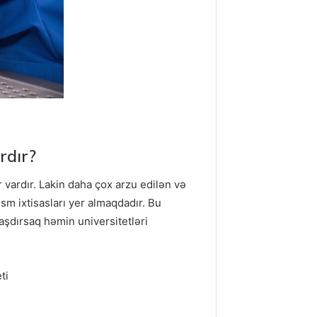
ardır?
r vardır. Lakin daha çox arzu edilən və
əsm ixtisasları yer almaqdadır. Bu
laşdırsaq həmin universitetləri
ti