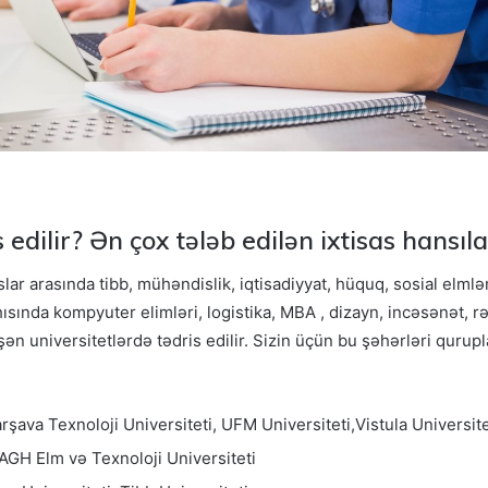
 edilir? Ən çox tələb edilən ixtisas hansıl
lar arasında tibb, mühəndislik, iqtisadiyyat, hüquq, sosial elmlə
ahısında kompyuter elimləri, logistika, MBA , dizayn, incəsənət, r
əşən universitetlərdə tədris edilir. Sizin üçün bu şəhərləri qurup
arşava Texnoloji Universiteti, UFM Universiteti,Vistula Universite
 AGH Elm və Texnoloji Universiteti