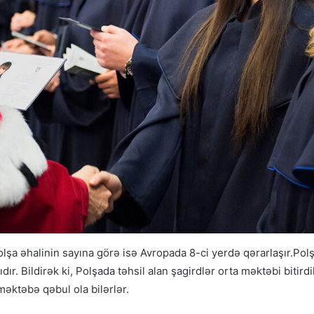
lşa əhalinin sayına görə isə Avropada 8-ci yerdə qərarlaşır.Pol
dır. Bildirək ki, Polşada təhsil alan şagirdlər orta məktəbi biti
 məktəbə qəbul ola bilərlər.