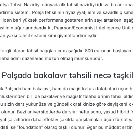
lşa Təhsil Nazirliyi dünyada ilk təhsil nazirliyi idi və bu ən-ə
dirmə sistemi Polşa təhsilinin riyaziyyat, elm və savadlılıq sahə
ildən bəri yüksək performans göstərənlərin sayı artarkən, aşa
silinin uğurlarındandır ki, Pearson/Economist Intelligence Unit 
n yaxşı təhsil sistemi kimi qiymətləndirmişdir.
fərqli olaraq təhsil haqqları çox aşağıdır. 800 eurodan başlayan 
 tələbə adını qazanaraq məzun olmaq mümkünüdür.
n Polşada bakalavr təhsili necə təşki
k Polşada həm bakalavr, həm də magistratura tələbələri üçün hərt
nlüklərindən biri də bakalavr və magistr tələbələrinin təhsil aldı
bu sizin dərs yükünüzə və gündəlik qrafikinizə görə dəyişkənlik gö
olunur. Bəzi universitetlərdə dərslər həftə sonu, yaxud hibrid fo
yat şəraitlərini daha effektiv şəkildə qarşılamaları üçün fürsət ya
dəti isə “foundation” olaraq təşkil olunur. Əgər bu müddət ərzində