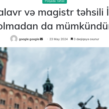
Polşada Təhsil
avr və magistr təhsili 
olmadan da mümkündü
Send
google google
23 May 2024
3 dəqiqəyə oxunur
an
email