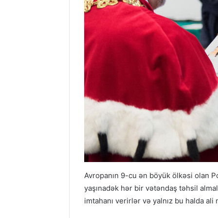
Avropanın 9-cu ən böyük ölkəsi olan Po
yaşınadək hər bir vətəndaş təhsil almalı
imtahanı verirlər və yalnız bu halda ali