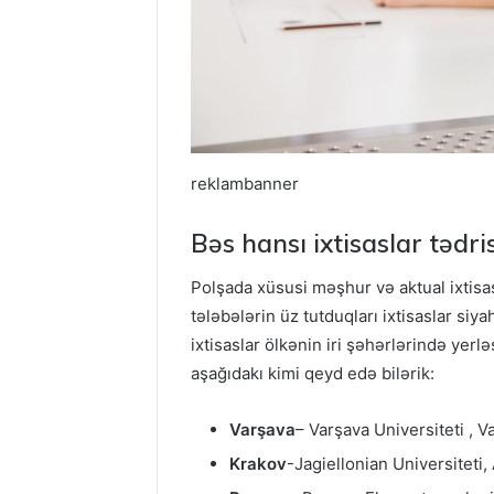
reklambanner
Bəs hansı ixtisaslar tədris
Polşada xüsusi məşhur və aktual ixtisas
tələbələrin üz tutduqları ixtisaslar siy
ixtisaslar ölkənin iri şəhərlərində yerl
aşağıdakı kimi qeyd edə bilərik:
Varşava
– Varşava Universiteti , V
Krakov
-Jagiellonian Universiteti,