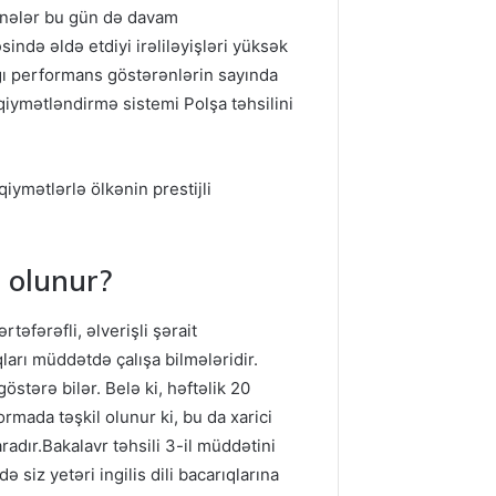
nənələr bu gün də davam
sində əldə etdiyi irəliləyişləri yüksək
ğı performans göstərənlərin sayında
qiymətləndirmə sistemi Polşa təhsilini
qiymətlərlə ölkənin prestijli
l olunur?
əfərəfli, əlverişli şərait
qları müddətdə çalışa bilmələridir.
stərə bilər. Belə ki, həftəlik 20
rmada təşkil olunur ki, bu da xarici
radır.Bakalavr təhsili 3-il müddətini
 siz yetəri ingilis dili bacarıqlarına