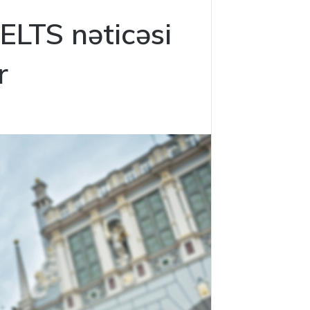
İELTS nəticəsi
r