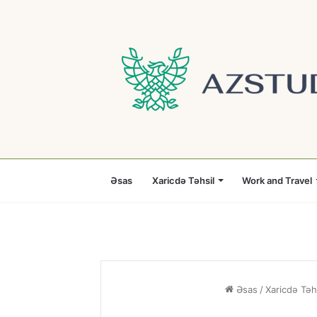
Əsas
Xaricdə Təhsil
Work and Travel
Əsas
/
Xaricdə Təh