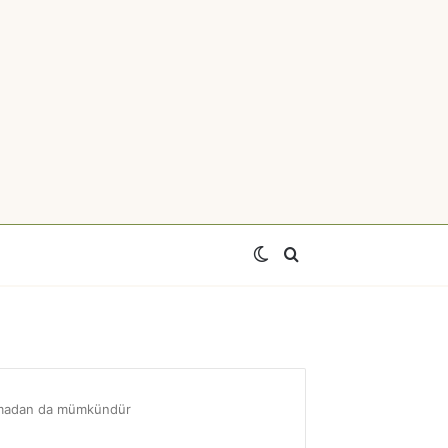
Switch
Axtar
skin
 olmadan da mümkündür