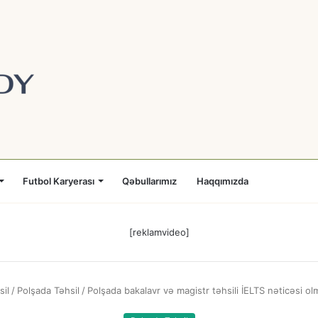
Futbol Karyerası
Qəbullarımız
Haqqımızda
[reklamvideo]
sil
/
Polşada Təhsil
/
Polşada bakalavr və magistr təhsili İELTS nəticəsi