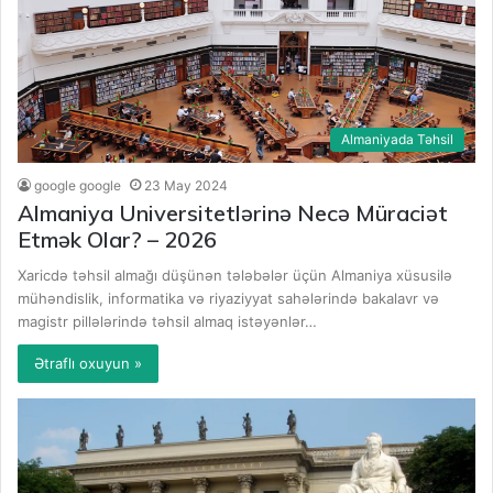
Almaniyada Təhsil
google google
23 May 2024
Almaniya Universitetlərinə Necə Müraciət
Etmək Olar? – 2026
Xaricdə təhsil almağı düşünən tələbələr üçün Almaniya xüsusilə
mühəndislik, informatika və riyaziyyat sahələrində bakalavr və
magistr pillələrində təhsil almaq istəyənlər…
Ətraflı oxuyun »