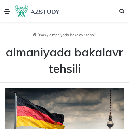
Menu
A
Əsas
/
almaniyada bakalavr tehsili
almaniyada bakalavr
tehsili