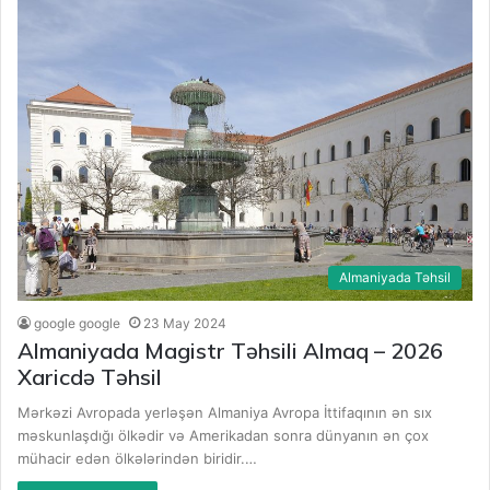
Almaniyada Təhsil
google google
23 May 2024
Almaniyada Magistr Təhsili Almaq – 2026
Xaricdə Təhsil
Mərkəzi Avropada yerləşən Almaniya Avropa İttifaqının ən sıx
məskunlaşdığı ölkədir və Amerikadan sonra dünyanın ən çox
mühacir edən ölkələrindən biridir.…