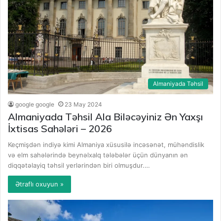
Almaniyada Təhsil
google google
23 May 2024
Almaniyada Təhsil Ala Biləcəyiniz Ən Yaxşı
İxtisas Sahələri – 2026
Keçmişdən indiyə kimi Almaniya xüsusilə incəsənət, mühəndislik
və elm sahələrində beynəlxalq tələbələr üçün dünyanın ən
diqqətəlayiq təhsil yerlərindən biri olmuşdur.…
Ətraflı oxuyun »