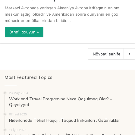
Mərkəzi Avropada yerləşən Almaniya Avropa İttifaqının ən sıx
məskunlaşdığı ölkədir və Amerikadan sonra dünyanın ən çox
mühacir edən ölkələrindən biridir.…
Ətraflı oxuyun »
Növbəti səhifə
Most Featured Topics
23 May 2024
Work and Travel Proqramına Necə Qoşulmaq Olar? –
Qeydiyyat
07 İyul 2025
Niderlandda Təhsil Haqqı : Təqaüd İmkanları , Üstünlüklər
11 İyul 2025