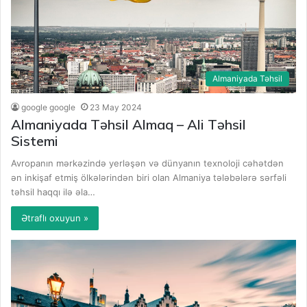
Almaniyada Təhsil
google google
23 May 2024
Almaniyada Təhsil Almaq – Ali Təhsil
Sistemi
Avropanın mərkəzində yerləşən və dünyanın texnoloji cəhətdən
ən inkişaf etmiş ölkələrindən biri olan Almaniya tələbələrə sərfəli
təhsil haqqı ilə əla…
Ətraflı oxuyun »