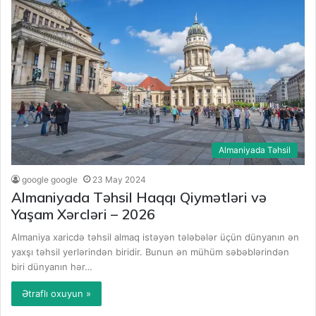
Almaniyada Təhsil
google google
23 May 2024
Almaniyada Təhsil Haqqı Qiymətləri və
Yaşam Xərcləri – 2026
Almaniya xaricdə təhsil almaq istəyən tələbələr üçün dünyanın ən
yaxşı təhsil yerlərindən biridir. Bunun ən mühüm səbəblərindən
biri dünyanın hər…
Ətraflı oxuyun »