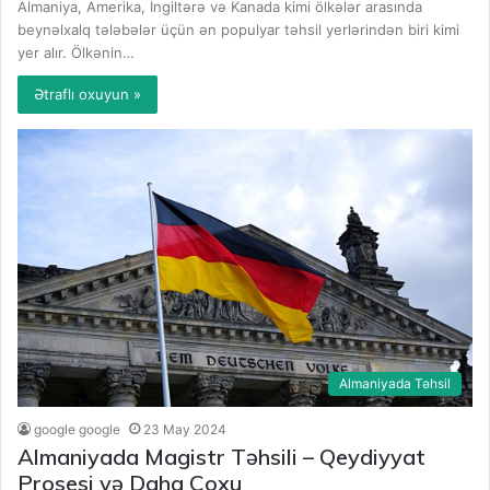
Almaniya, Amerika, İngiltərə və Kanada kimi ölkələr arasında
beynəlxalq tələbələr üçün ən populyar təhsil yerlərindən biri kimi
yer alır. Ölkənin…
Ətraflı oxuyun »
Almaniyada Təhsil
google google
23 May 2024
Almaniyada Magistr Təhsili – Qeydiyyat
Prosesi və Daha Çoxu