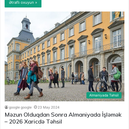
Ətraflı oxuyun »
Almaniyada Təhsil
google google
23 May 2024
Məzun Olduqdan Sonra Almaniyada İşləmək
– 2026 Xaricdə Təhsil