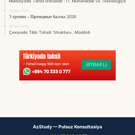
Malaziyada Təhsil İxtisaslar : İT, Mühəndislik və Texnologiya
23 May 2024
3 группа – Проходные баллы 2026
26 İyun 2025
Çexiyada Tibb Təhsili: Strukturu , Müddəti
AzStudy — Pulsuz Konsultasiya