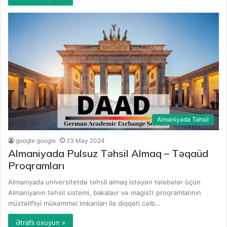
Almaniyada Təhsil
google google
23 May 2024
Almaniyada Pulsuz Təhsil Almaq – Təqaüd
Proqramları
Almaniyada universitetdə təhsil almaq istəyən tələbələr üçün
Almaniyanın təhsil sistemi, bakalavr və magistr proqramlarının
müxtəlifliyi mükəmməl imkanları ilə diqqəti cəlb…
Ətraflı oxuyun »