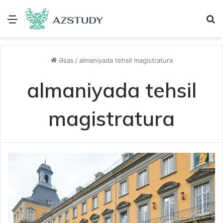
Menu
A
Əsas
/
almaniyada tehsil magistratura
almaniyada tehsil
magistratura