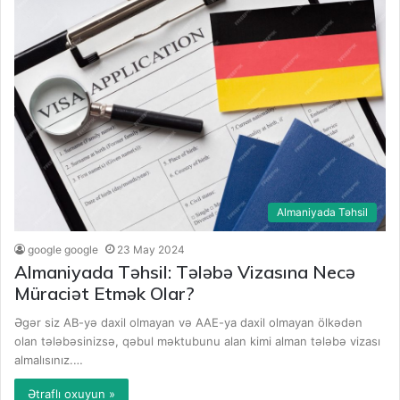
Almaniyada Təhsil
google google
23 May 2024
Almaniyada Təhsil: Tələbə Vizasına Necə
Müraciət Etmək Olar?
Əgər siz AB-yə daxil olmayan və AAE-ya daxil olmayan ölkədən
olan tələbəsinizsə, qəbul məktubunu alan kimi alman tələbə vizası
almalısınız.…
Ətraflı oxuyun »