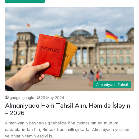
Almaniyada Təhsil
google google
23 May 2024
Almaniyada Həm Təhsil Alın, Həm də İşləyin
– 2026
Almaniyanın beynəlxalq təhsildə önə çıxmasının ən mühüm
səbəblərindən biri; Bir çox transmilli şirkətlər Almaniyada yerləşir
və onların təmin etdiyi iş…