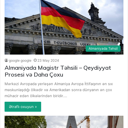
Almaniyada Təhsil
google google
23 May 2024
Almaniyada Magistr Təhsili – Qeydiyyat
Prosesi və Daha Çoxu
Mərkəzi Avropada yerləşən Almaniya Avropa İttifaqının ən sıx
məskunlaşdığı ölkədir və Amerikadan sonra dünyanın ən çox
mühacir edən ölkələrindən biridir.…
Ətraflı oxuyun »