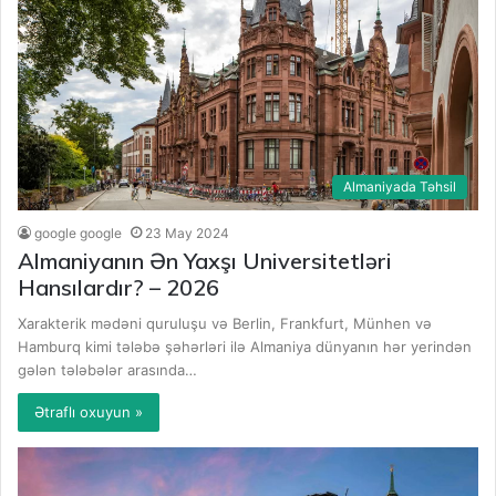
Almaniyada Təhsil
google google
23 May 2024
Almaniyanın Ən Yaxşı Universitetləri
Hansılardır? – 2026
Xarakterik mədəni quruluşu və Berlin, Frankfurt, Münhen və
Hamburq kimi tələbə şəhərləri ilə Almaniya dünyanın hər yerindən
gələn tələbələr arasında…
Ətraflı oxuyun »