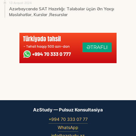
13 Avqust 2024
Azərbaycanda SAT Hazırlığı: Tələbələr üçün Ən Yaxşı
Məsləhətlər, Kurslar ,Resurslar
AzStudy — Pulsuz Konsultasiya
+994 70 333 07 77
WhatsApp
info@azstudy.az