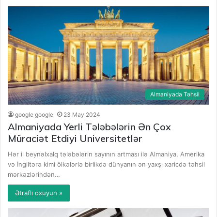
Almaniyada Təhsil
google google
23 May 2024
Almaniyada Yerli Tələbələrin Ən Çox
Müraciət Etdiyi Universitetlər
Hər il beynəlxalq tələbələrin sayının artması ilə Almaniya, Amerika
və İngiltərə kimi ölkələrlə birlikdə dünyanın ən yaxşı xaricdə təhsil
mərkəzlərindən…
Ətraflı oxuyun »