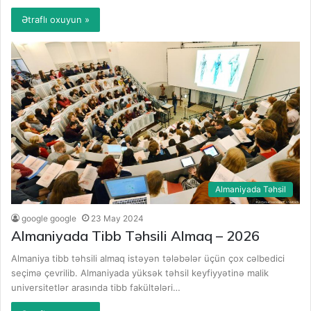
Ətraflı oxuyun »
Almaniyada Təhsil
google google
23 May 2024
Almaniyada Tibb Təhsili Almaq – 2026
Almaniya tibb təhsili almaq istəyən tələbələr üçün çox cəlbedici
seçimə çevrilib. Almaniyada yüksək təhsil keyfiyyətinə malik
universitetlər arasında tibb fakültələri…