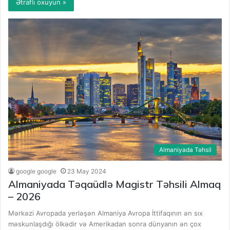
Ətraflı oxuyun »
Almaniyada Təhsil
google google
23 May 2024
Almaniyada Təqaüdlə Magistr Təhsili Almaq
– 2026
Mərkəzi Avropada yerləşən Almaniya Avropa İttifaqının ən sıx
məskunlaşdığı ölkədir və Amerikadan sonra dünyanın ən çox