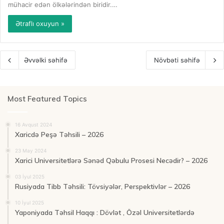
mühacir edən ölkələrindən biridir.…
Ətraflı oxuyun »
Əvvəlki səhifə
Növbəti səhifə
Most Featured Topics
16 Avqust 2024
Xaricdə Peşə Təhsili – 2026
23 May 2024
Xarici Universitetlərə Sənəd Qəbulu Prosesi Necədir? – 2026
03 İyul 2025
Rusiyada Tibb Təhsili: Tövsiyələr, Perspektivlər – 2026
10 İyul 2025
Yaponiyada Təhsil Haqqı : Dövlət , Özəl Universitetlərdə