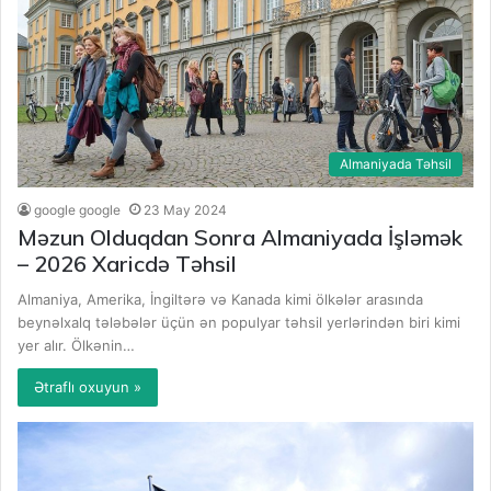
Almaniyada Təhsil
google google
23 May 2024
Məzun Olduqdan Sonra Almaniyada İşləmək
– 2026 Xaricdə Təhsil
Almaniya, Amerika, İngiltərə və Kanada kimi ölkələr arasında
beynəlxalq tələbələr üçün ən populyar təhsil yerlərindən biri kimi
yer alır. Ölkənin…
Ətraflı oxuyun »