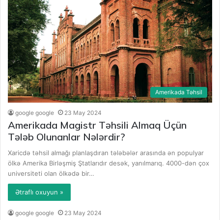
Amerikada Təhsil
google google
23 May 2024
Amerikada Magistr Təhsili Almaq Üçün
Tələb Olunanlar Nələrdir?
Xaricdə təhsil almağı planlaşdıran tələbələr arasında ən populyar
ölkə Amerika Birləşmiş Ştatlarıdır desək, yanılmarıq. 4000-dən çox
universiteti olan ölkədə bir…
Ətraflı oxuyun »
google google
23 May 2024