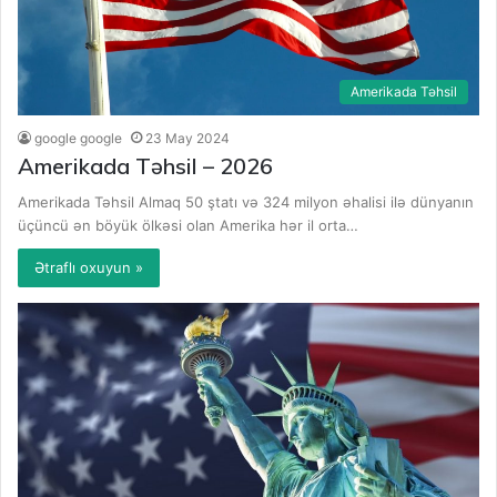
Amerikada Təhsil
google google
23 May 2024
Amerikada Təhsil – 2026
Amerikada Təhsil Almaq 50 ştatı və 324 milyon əhalisi ilə dünyanın
üçüncü ən böyük ölkəsi olan Amerika hər il orta…
Ətraflı oxuyun »