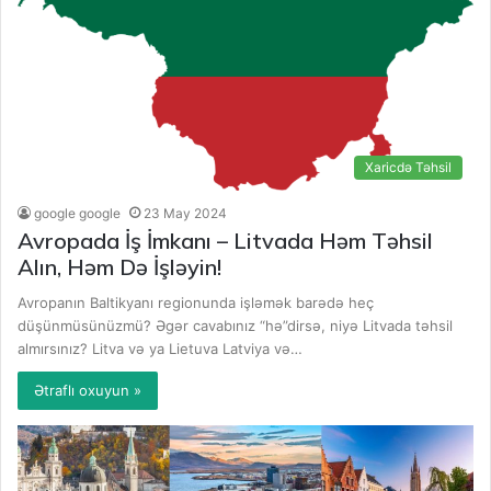
Xaricdə Təhsil
google google
23 May 2024
Avropada İş İmkanı – Litvada Həm Təhsil
Alın, Həm Də İşləyin!
Avropanın Baltikyanı regionunda işləmək barədə heç
düşünmüsünüzmü? Əgər cavabınız “hə”dirsə, niyə Litvada təhsil
almırsınız? Litva və ya Lietuva Latviya və…
Ətraflı oxuyun »