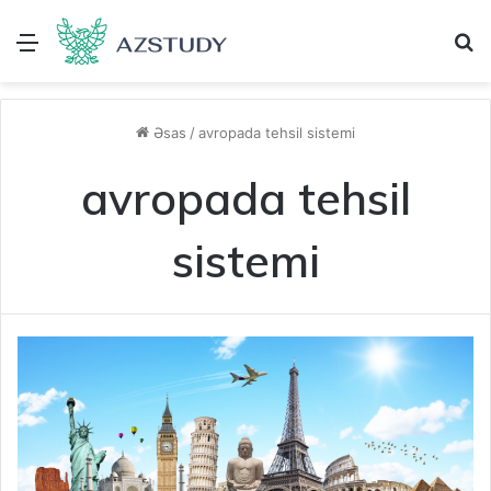
Menu
A
Əsas
/
avropada tehsil sistemi
avropada tehsil
sistemi