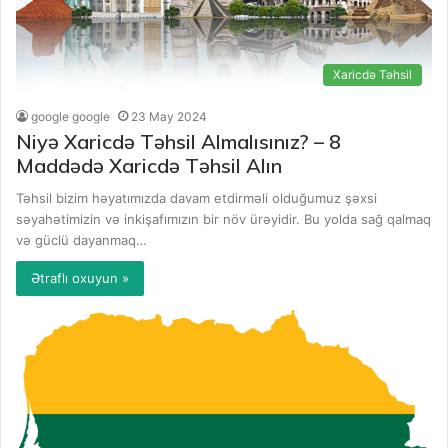
Xaricdə Təhsil
google google
23 May 2024
Niyə Xaricdə Təhsil Almalısınız? – 8
Maddədə Xaricdə Təhsil Alın
Təhsil bizim həyatımızda davam etdirməli olduğumuz şəxsi
səyahətimizin və inkişafımızın bir növ ürəyidir. Bu yolda sağ qalmaq
və güclü dayanmaq…
Ətraflı oxuyun »