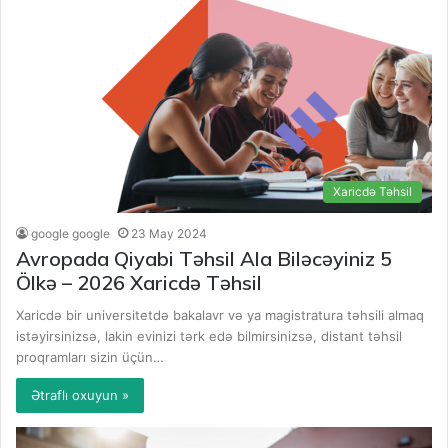
Xaricdə Təhsil
google google
23 May 2024
Avropada Qiyabi Təhsil Ala Biləcəyiniz 5
Ölkə – 2026 Xaricdə Təhsil
Xaricdə bir universitetdə bakalavr və ya magistratura təhsili almaq
istəyirsinizsə, lakin evinizi tərk edə bilmirsinizsə, distant təhsil
proqramları sizin üçün…
Ətraflı oxuyun »