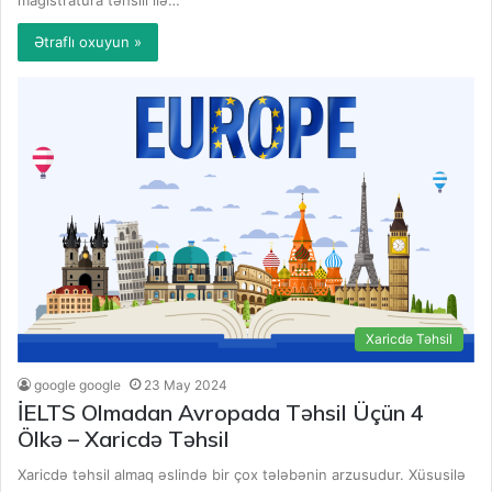
magistratura təhsili ilə…
Ətraflı oxuyun »
Xaricdə Təhsil
google google
23 May 2024
İELTS Olmadan Avropada Təhsil Üçün 4
Ölkə – Xaricdə Təhsil
Xaricdə təhsil almaq əslində bir çox tələbənin arzusudur. Xüsusilə