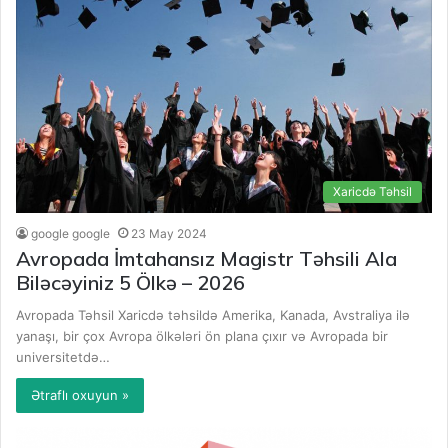
Xaricdə Təhsil
google google
23 May 2024
Avropada İmtahansız Magistr Təhsili Ala
Biləcəyiniz 5 Ölkə – 2026
Avropada Təhsil Xaricdə təhsildə Amerika, Kanada, Avstraliya ilə
yanaşı, bir çox Avropa ölkələri ön plana çıxır və Avropada bir
universitetdə…
Ətraflı oxuyun »