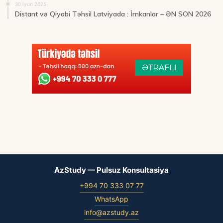
30 İyun 2025
Distant və Qiyabi Təhsil Latviyada : İmkanlar – ƏN SON 2026
AzStudy — Pulsuz Konsultasiya
+994 70 333 07 77
WhatsApp
info@azstudy.az