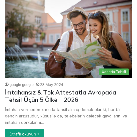
Xaricdə Təhsil
google google
23 May 2024
İmtahansız & Tək Attestatla Avropada
Təhsil Üçün 5 Ölkə – 2026
İmtahan vermədən xaricdə təhsil almaq demək olar ki, hər bir
gəncin arzusudur, xüsusilə də, tələbələrin gələcək qayğılarını və
imtahan qorxularını…
Ətraflı oxuyun »