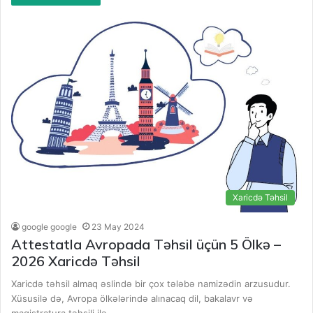
Xaricdə Təhsil
google google
23 May 2024
Attestatla Avropada Təhsil üçün 5 Ölkə –
2026 Xaricdə Təhsil
Xaricdə təhsil almaq əslində bir çox tələbə namizədin arzusudur.
Xüsusilə də, Avropa ölkələrində alınacaq dil, bakalavr və