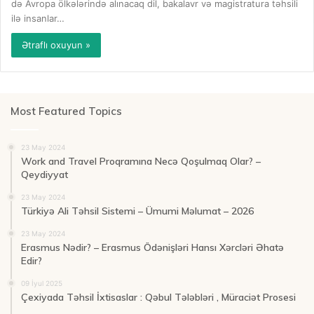
də Avropa ölkələrində alınacaq dil, bakalavr və magistratura təhsili
ilə insanlar…
Ətraflı oxuyun »
Most Featured Topics
23 May 2024
Work and Travel Proqramına Necə Qoşulmaq Olar? –
Qeydiyyat
23 May 2024
Türkiyə Ali Təhsil Sistemi – Ümumi Məlumat – 2026
23 May 2024
Erasmus Nədir? – Erasmus Ödənişləri Hansı Xərcləri Əhatə
Edir?
09 İyul 2025
Çexiyada Təhsil İxtisaslar : Qəbul Tələbləri , Müraciət Prosesi