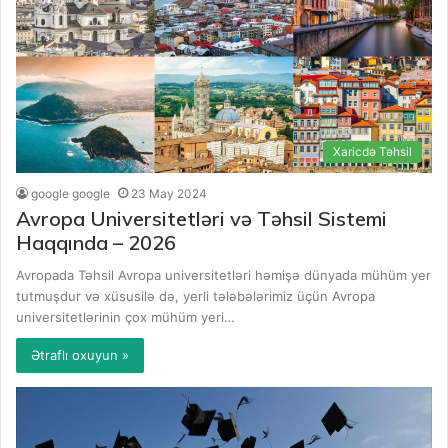
Xaricdə Təhsil
google google
23 May 2024
Avropa Universitetləri və Təhsil Sistemi
Haqqında – 2026
Avropada Təhsil Avropa universitetləri həmişə dünyada mühüm yer
tutmuşdur və xüsusilə də, yerli tələbələrimiz üçün Avropa
universitetlərinin çox mühüm yeri…
Ətraflı oxuyun »