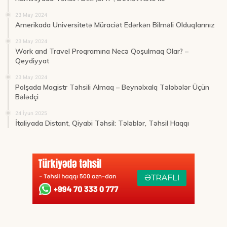
23 May 2024
Amerikada Universitetə Müraciət Edərkən Bilməli Olduqlarınız
23 May 2024
Work and Travel Proqramına Necə Qoşulmaq Olar? –
Qeydiyyat
23 May 2024
Polşada Magistr Təhsili Almaq – Beynəlxalq Tələbələr Üçün
Bələdçi
24 İyun 2025
İtaliyada Distant, Qiyabi Təhsil: Tələblər, Təhsil Haqqı