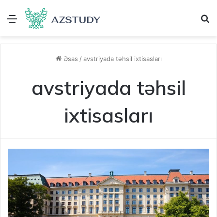
Menu
A
Əsas
/
avstriyada təhsil ixtisasları
avstriyada təhsil
ixtisasları