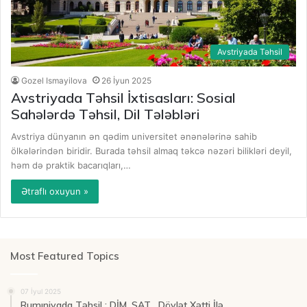
Avstriyada Təhsil
Gozel Ismayilova
26 İyun 2025
Avstriyada Təhsil İxtisasları: Sosial
Sahələrdə Təhsil, Dil Tələbləri
Avstriya dünyanın ən qədim universitet ənənələrinə sahib
ölkələrindən biridir. Burada təhsil almaq təkcə nəzəri bilikləri deyil,
həm də praktik bacarıqları,…
Ətraflı oxuyun »
Most Featured Topics
07 İyul 2025
Rumıniyada Təhsil : DİM ,SAT , Dövlət Xətti İlə