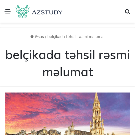
Menu
A
Əsas
/
belçikada təhsil rəsmi məlumat
belçikada təhsil rəsmi
məlumat