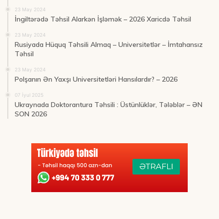
23 May 2024
İngiltərədə Təhsil Alarkən İşləmək – 2026 Xaricdə Təhsil
23 May 2024
Rusiyada Hüquq Təhsili Almaq – Universitetlər – İmtahansız
Təhsil
23 May 2024
Polşanın Ən Yaxşı Universitetləri Hansılardır? – 2026
07 İyul 2025
Ukraynada Doktorantura Təhsili : Üstünlüklər, Tələblər – ƏN
SON 2026