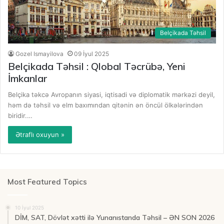
Belçikada Təhsil
Gozel Ismayilova
09 İyul 2025
Belçikada Təhsil : Qlobal Təcrübə, Yeni
İmkanlar
Belçika təkcə Avropanın siyasi, iqtisadi və diplomatik mərkəzi deyil,
həm də təhsil və elm baxımından qitənin ən öncül ölkələrindən
biridir.…
Ətraflı oxuyun »
Most Featured Topics
10 İyul 2025
DİM, SAT, Dövlət xətti ilə Yunanıstanda Təhsil – ƏN SON 2026